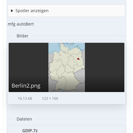
Spoiler anzeigen
mfg autoBert
Bilder
Berlin2.png
16,13 kB
123 × 166
Dateien
GDIP.7z