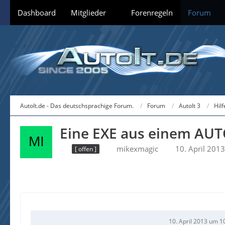
Dashboard
Mitglieder
Forenregeln
Forum
AutoIt.de - Das deutschsprachige Forum.
Forum
AutoIt 3
Hil
Eine EXE aus einem AUTO
mikexmagic
10. April 201
[ offen ]
10. April 2013 um 1