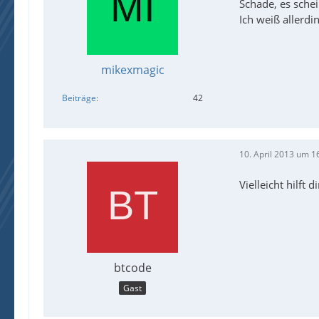
Schade, es schei
Ich weiß allerdi
mikexmagic
Beiträge
42
10. April 2013 um 1
Vielleicht hilft d
btcode
Gast