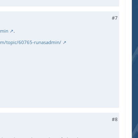
#7
min
.
rum/topic/60765-runasadmin/
#8