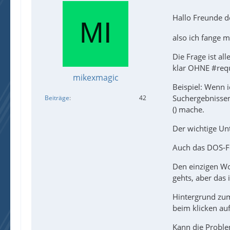
Hallo Freunde 
also ich fange m
Die Frage ist al
klar OHNE #requ
mikexmagic
Beispiel: Wenn i
Suchergebnissen
Beiträge
42
() mache.
Der wichtige Un
Auch das DOS-Fen
Den einzigen Wor
gehts, aber das 
Hintergrund zum 
beim klicken au
Kann die Proble