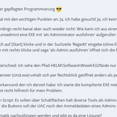
der gepflegten Programmierung
al mit den wichtigen Punkten an: Ja, ich habe gesucht! Ja, ich ke
lerdings recht banal aber auch wieder nicht: Wie kann ich aus eine
ireadmin) eine EXE mit 'als Administrator ausführen' aufgerufe
ch auf [Start] klicke und in der Suchzeile 'Regedit' eingebe (ohne
 mit rechts klicke und sage 'als Admin ausführen' öffnet sich di
terschied: Ich sehe den Pfad HKLM\Software\Wow6432Node nur wen
ster (cmd.exe) vehält sich per Rechtsklick geöffnet anders als p
karound den ich derzeit habe: Ich starte die kompilierte EXE mei
ist nicht hilfreich für mein Problem.
Script: Es sollen über Schaltflächen halt diverse Tools als Admin
f die Buttons soll der UAC noch den Anmeldedaten eines Admins 
matik nachvollzogen werden und gibt es da eine Lösung?