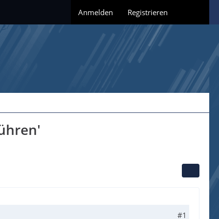
Anmelden
Registrieren
ühren'
#1