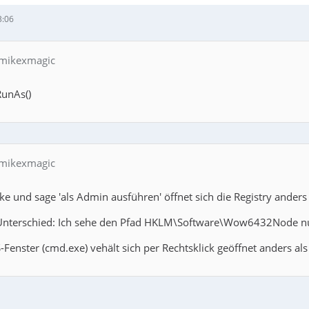
3:06
 mikexmagic
RunAs()
 mikexmagic
cke und sage 'als Admin ausführen' öffnet sich die Registry ande
Unterschied: Ich sehe den Pfad HKLM\Software\Wow6432Node nur w
Fenster (cmd.exe) vehält sich per Rechtsklick geöffnet anders als