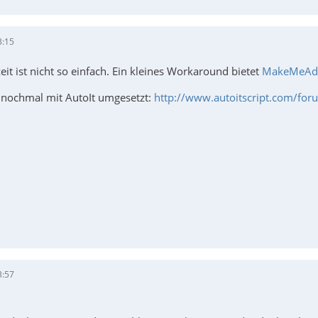
3:15
it ist nicht so einfach. Ein kleines Workaround bietet
MakeMeAd
 nochmal mit AutoIt umgesetzt:
http://www.autoitscript.com/fo
3:57