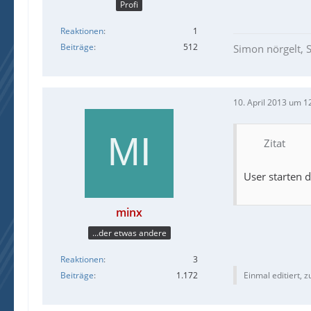
Profi
Reaktionen
1
Beiträge
512
Simon nörgelt, S
10. April 2013 um 1
Zitat
User starten 
minx
...der etwas andere
Reaktionen
3
Beiträge
1.172
Einmal editiert, z