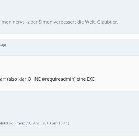
imon nervt - aber Simon verbessert die Welt. Glaubt er.
2:55
darf (also klar OHNE #requireadmin) eine EXE
uletzt von
minx
(
10. April 2013 um 13:11
)