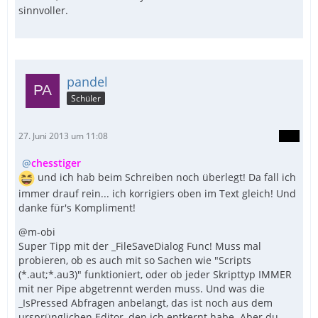
sinnvoller.
pandel
Schüler
27. Juni 2013 um 11:08
chesstiger
und ich hab beim Schreiben noch überlegt! Da fall ich
immer drauf rein... ich korrigiers oben im Text gleich! Und
danke für's Kompliment!
@m-obi
Super Tipp mit der _FileSaveDialog Func! Muss mal
probieren, ob es auch mit so Sachen wie "Scripts
(*.aut;*.au3)" funktioniert, oder ob jeder Skripttyp IMMER
mit ner Pipe abgetrennt werden muss. Und was die
_IsPressed Abfragen anbelangt, das ist noch aus dem
ursprünglichen Editor, den ich entkernt habe. Aber du