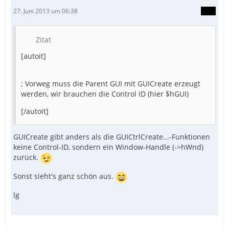
27. Juni 2013 um 06:38
Zitat
[autoit]
; Vorweg muss die Parent GUI mit GUICreate erzeugt
werden, wir brauchen die Control ID (hier $hGUI)
[/autoit]
GUICreate gibt anders als die GUICtrlCreate...-Funktionen
keine Control-ID, sondern ein Window-Handle (->hWnd)
zurück.
Sonst sieht's ganz schön aus.
lg