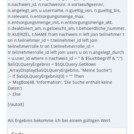
n.nachweis_id, n.nachweisnr, n.vorlaeufigeennr,
n.angelegt_am, u.username, n.gueltig_von, n.gueltig_bis,
n.relevant, n.entsorgungsmenge_max,
n.entsorgungsmenge_init, n.entsorgungsmenge_akt,
n.deaktiviert_am, n.geloescht_am, t.behoerdliche_nummer,
tr.KUERZEL, t.NAME from nachweis n left join teilnehmer t
on n.teilnehmer_id = t.teilnehmer_id left join
teilnehmerrolle tr on t.teilnehmerrolle_id =
tr.teilnehmerrolle_id left join users u on n.angelegt_durch
= u.user_id where n.nachweis_id = " & $Suchbegriff & ";")
$aSQLQueryErgebnis = $SQLQuery.GetRows
_ArrayDisplay($aSQLQueryErgebnis, "Meine Suche")
;~ If $aSQLQueryErgebnis[0] = "" Then
;~ MsgBox(48, 'Information', 'Die Suche enthält keine
Daten')
;~ Else
[/autoit]
Als Ergebnis bekomme ich bei einem gültigen Wert