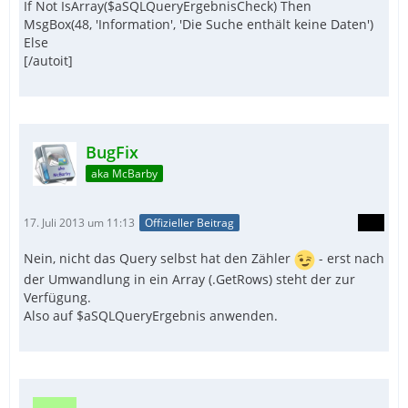
If Not IsArray($aSQLQueryErgebnisCheck) Then
MsgBox(48, 'Information', 'Die Suche enthält keine Daten')
Else
[/autoit]
BugFix
aka McBarby
17. Juli 2013 um 11:13
Offizieller Beitrag
Nein, nicht das Query selbst hat den Zähler
- erst nach
der Umwandlung in ein Array (.GetRows) steht der zur
Verfügung.
Also auf $aSQLQueryErgebnis anwenden.