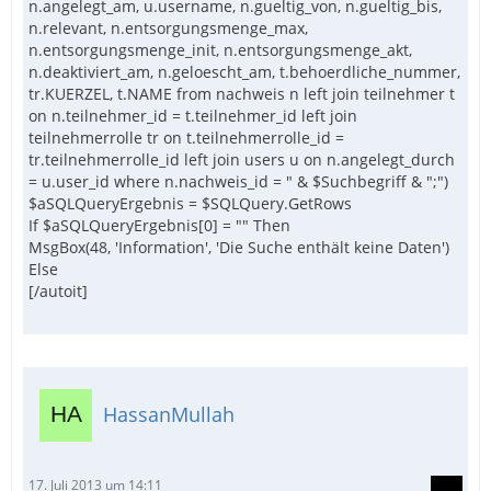
n.angelegt_am, u.username, n.gueltig_von, n.gueltig_bis,
n.relevant, n.entsorgungsmenge_max,
n.entsorgungsmenge_init, n.entsorgungsmenge_akt,
n.deaktiviert_am, n.geloescht_am, t.behoerdliche_nummer,
tr.KUERZEL, t.NAME from nachweis n left join teilnehmer t
on n.teilnehmer_id = t.teilnehmer_id left join
teilnehmerrolle tr on t.teilnehmerrolle_id =
tr.teilnehmerrolle_id left join users u on n.angelegt_durch
= u.user_id where n.nachweis_id = " & $Suchbegriff & ";")
$aSQLQueryErgebnis = $SQLQuery.GetRows
If $aSQLQueryErgebnis[0] = "" Then
MsgBox(48, 'Information', 'Die Suche enthält keine Daten')
Else
[/autoit]
HassanMullah
17. Juli 2013 um 14:11