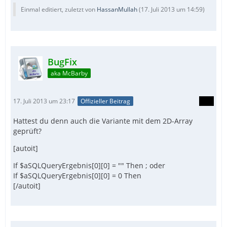
Einmal editiert, zuletzt von
HassanMullah
(
17. Juli 2013 um 14:59
)
BugFix
aka McBarby
17. Juli 2013 um 23:17
Offizieller Beitrag
Hattest du denn auch die Variante mit dem 2D-Array
geprüft?
[autoit]
If $aSQLQueryErgebnis[0][0] = "" Then ; oder
If $aSQLQueryErgebnis[0][0] = 0 Then
[/autoit]