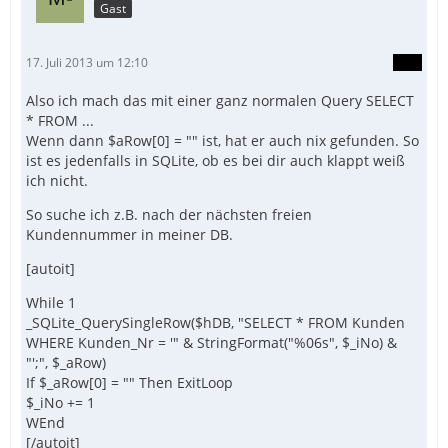
Gast
17. Juli 2013 um 12:10
Also ich mach das mit einer ganz normalen Query SELECT
* FROM ...
Wenn dann $aRow[0] = "" ist, hat er auch nix gefunden. So
ist es jedenfalls in SQLite, ob es bei dir auch klappt weiß
ich nicht.
So suche ich z.B. nach der nächsten freien
Kundennummer in meiner DB.
[autoit]
While 1
_SQLite_QuerySingleRow($hDB, "SELECT * FROM Kunden
WHERE Kunden_Nr = '" & StringFormat("%06s", $_iNo) &
"';", $_aRow)
If $_aRow[0] = "" Then ExitLoop
$_iNo += 1
WEnd
[/autoit]