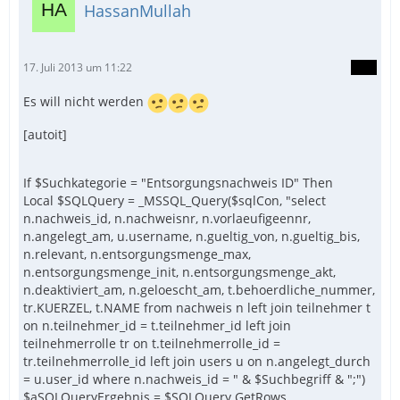
HassanMullah
17. Juli 2013 um 11:22
Es will nicht werden
[autoit]
If $Suchkategorie = "Entsorgungsnachweis ID" Then
Local $SQLQuery = _MSSQL_Query($sqlCon, "select
n.nachweis_id, n.nachweisnr, n.vorlaeufigeennr,
n.angelegt_am, u.username, n.gueltig_von, n.gueltig_bis,
n.relevant, n.entsorgungsmenge_max,
n.entsorgungsmenge_init, n.entsorgungsmenge_akt,
n.deaktiviert_am, n.geloescht_am, t.behoerdliche_nummer,
tr.KUERZEL, t.NAME from nachweis n left join teilnehmer t
on n.teilnehmer_id = t.teilnehmer_id left join
teilnehmerrolle tr on t.teilnehmerrolle_id =
tr.teilnehmerrolle_id left join users u on n.angelegt_durch
= u.user_id where n.nachweis_id = " & $Suchbegriff & ";")
$aSQLQueryErgebnis = $SQLQuery.GetRows