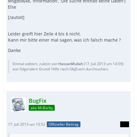
MsgBox(48, 'Information', 'Die Suche enthält keine Daten')
Else
[/autoit]
Leider greift hier Zeile 4 bis 6 nicht.
Kann mir bitte einer mal sagen, was ich falsch mache ?
Danke
Einmal editiert, zuletzt von
HassanMullah
(
17. Juli 2013 um 14:59
)
aus folgendem Grund: Hilfe nach ObjEvent durchsuchen.
BugFix
aka McBarby
17. Juli 2013 um 10:52
Offizieller Beitrag