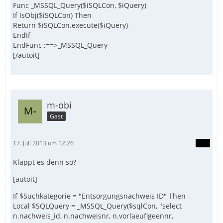
Func _MSSQL_Query($iSQLCon, $iQuery)
If IsObj($iSQLCon) Then
Return $iSQLCon.execute($iQuery)
EndIf
EndFunc ;==>_MSSQL_Query
[/autoit]
m-obi
Gast
17. Juli 2013 um 12:26
Klappt es denn so?
[autoit]
If $Suchkategorie = "Entsorgungsnachweis ID" Then
Local $SQLQuery = _MSSQL_Query($sqlCon, "select
n.nachweis_id, n.nachweisnr, n.vorlaeufigeennr,