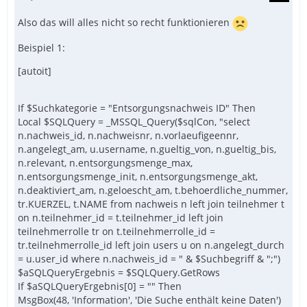
Also das will alles nicht so recht funktionieren
Beispiel 1:
[autoit]
If $Suchkategorie = "Entsorgungsnachweis ID" Then
Local $SQLQuery = _MSSQL_Query($sqlCon, "select
n.nachweis_id, n.nachweisnr, n.vorlaeufigeennr,
n.angelegt_am, u.username, n.gueltig_von, n.gueltig_bis,
n.relevant, n.entsorgungsmenge_max,
n.entsorgungsmenge_init, n.entsorgungsmenge_akt,
n.deaktiviert_am, n.geloescht_am, t.behoerdliche_nummer,
tr.KUERZEL, t.NAME from nachweis n left join teilnehmer t
on n.teilnehmer_id = t.teilnehmer_id left join
teilnehmerrolle tr on t.teilnehmerrolle_id =
tr.teilnehmerrolle_id left join users u on n.angelegt_durch
= u.user_id where n.nachweis_id = " & $Suchbegriff & ";")
$aSQLQueryErgebnis = $SQLQuery.GetRows
If $aSQLQueryErgebnis[0] = "" Then
MsgBox(48, 'Information', 'Die Suche enthält keine Daten')