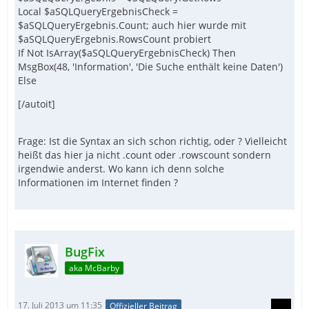
Local $aSQLQueryErgebnisCheck =
$aSQLQueryErgebnis.Count; auch hier wurde mit
$aSQLQueryErgebnis.RowsCount probiert
If Not IsArray($aSQLQueryErgebnisCheck) Then
MsgBox(48, 'Information', 'Die Suche enthält keine Daten')
Else
[/autoit]
Frage: Ist die Syntax an sich schon richtig, oder ? Vielleicht
heißt das hier ja nicht .count oder .rowscount sondern
irgendwie anderst. Wo kann ich denn solche
Informationen im Internet finden ?
BugFix
aka McBarby
17. Juli 2013 um 11:35
Offizieller Beitrag