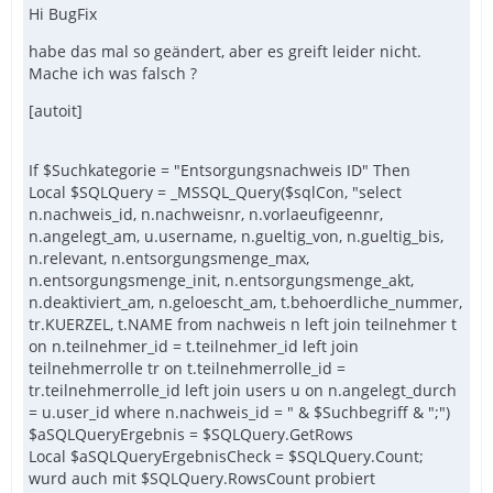
Hi BugFix
habe das mal so geändert, aber es greift leider nicht.
Mache ich was falsch ?
[autoit]
If $Suchkategorie = "Entsorgungsnachweis ID" Then
Local $SQLQuery = _MSSQL_Query($sqlCon, "select
n.nachweis_id, n.nachweisnr, n.vorlaeufigeennr,
n.angelegt_am, u.username, n.gueltig_von, n.gueltig_bis,
n.relevant, n.entsorgungsmenge_max,
n.entsorgungsmenge_init, n.entsorgungsmenge_akt,
n.deaktiviert_am, n.geloescht_am, t.behoerdliche_nummer,
tr.KUERZEL, t.NAME from nachweis n left join teilnehmer t
on n.teilnehmer_id = t.teilnehmer_id left join
teilnehmerrolle tr on t.teilnehmerrolle_id =
tr.teilnehmerrolle_id left join users u on n.angelegt_durch
= u.user_id where n.nachweis_id = " & $Suchbegriff & ";")
$aSQLQueryErgebnis = $SQLQuery.GetRows
Local $aSQLQueryErgebnisCheck = $SQLQuery.Count;
wurd auch mit $SQLQuery.RowsCount probiert