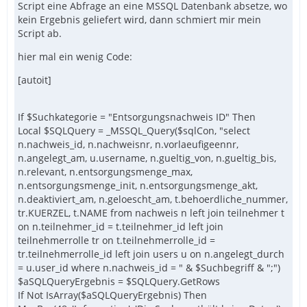
Script eine Abfrage an eine MSSQL Datenbank absetze, wo
kein Ergebnis geliefert wird, dann schmiert mir mein
Script ab.
hier mal ein wenig Code:
[autoit]
If $Suchkategorie = "Entsorgungsnachweis ID" Then
Local $SQLQuery = _MSSQL_Query($sqlCon, "select
n.nachweis_id, n.nachweisnr, n.vorlaeufigeennr,
n.angelegt_am, u.username, n.gueltig_von, n.gueltig_bis,
n.relevant, n.entsorgungsmenge_max,
n.entsorgungsmenge_init, n.entsorgungsmenge_akt,
n.deaktiviert_am, n.geloescht_am, t.behoerdliche_nummer,
tr.KUERZEL, t.NAME from nachweis n left join teilnehmer t
on n.teilnehmer_id = t.teilnehmer_id left join
teilnehmerrolle tr on t.teilnehmerrolle_id =
tr.teilnehmerrolle_id left join users u on n.angelegt_durch
= u.user_id where n.nachweis_id = " & $Suchbegriff & ";")
$aSQLQueryErgebnis = $SQLQuery.GetRows
If Not IsArray($aSQLQueryErgebnis) Then