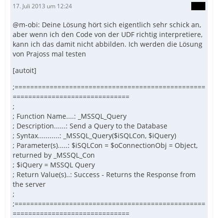
17. Juli 2013 um 12:24
@m-obi: Deine Lösung hört sich eigentlich sehr schick an,
aber wenn ich den Code von der UDF richtig interpretiere,
kann ich das damit nicht abbilden. Ich werden die Lösung
von Prajoss mal testen
[autoit]
;=================================================
==============================
;
; Function Name....: _MSSQL_Query
; Description......: Send a Query to the Database
; Syntax...........: _MSSQL_Query($iSQLCon, $iQuery)
; Parameter(s).....: $iSQLCon = $oConnectionObj = Object,
returned by _MSSQL_Con
; $iQuery = MSSQL Query
; Return Value(s)..: Success - Returns the Response from
the server
;
;=================================================
==============================