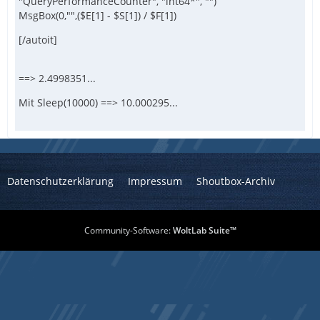
"QueryPerformanceCounter", "int64*", "")
MsgBox(0,"",($E[1] - $S[1]) / $F[1])
[/autoit]
==> 2.4998351...
Mit Sleep(10000) ==> 10.000295...
Datenschutzerklärung
Impressum
Shoutbox-Archiv
Community-Software:
WoltLab Suite™