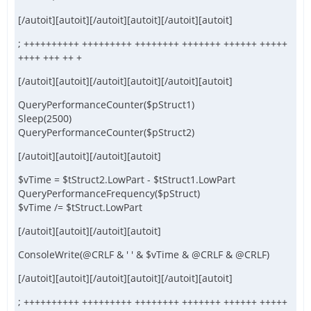
[/autoit][autoit][/autoit][autoit][/autoit][autoit]
; ++++++++++ +++++++++ ++++++++ +++++++ ++++++ +++++
++++ +++ ++ +
[/autoit][autoit][/autoit][autoit][/autoit][autoit]
QueryPerformanceCounter($pStruct1)
Sleep(2500)
QueryPerformanceCounter($pStruct2)
[/autoit][autoit][/autoit][autoit]
$vTime = $tStruct2.LowPart - $tStruct1.LowPart
QueryPerformanceFrequency($pStruct)
$vTime /= $tStruct.LowPart
[/autoit][autoit][/autoit][autoit]
ConsoleWrite(@CRLF & ' ' & $vTime & @CRLF & @CRLF)
[/autoit][autoit][/autoit][autoit][/autoit][autoit]
; ++++++++++ +++++++++ ++++++++ +++++++ ++++++ +++++