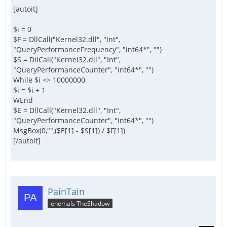
[autoit]
$i = 0
$F = DllCall("Kernel32.dll", "Int",
"QueryPerformanceFrequency", "int64*", "")
$S = DllCall("Kernel32.dll", "Int",
"QueryPerformanceCounter", "int64*", "")
While $i <> 10000000
$i = $i + 1
WEnd
$E = DllCall("Kernel32.dll", "Int",
"QueryPerformanceCounter", "int64*", "")
MsgBox(0,"",($E[1] - $S[1]) / $F[1])
[/autoit]
PainTain
ehemals TheShadow