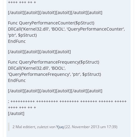
++++ +++ ++ +
[/autoit][autoit][/autoit][autoit][/autoit][autoit]
Func QueryPerformanceCounter($pStruct)
DllCall('Kernel32.dll', 'BOOL', 'QueryPerformanceCounter',
'ptr', $pStruct)
EndFunc
[/autoit][autoit][/autoit][autoit]
Func QueryPerformanceFrequency($pStruct)
DllCall('Kernel32.dll', 'BOOL',
'QueryPerformanceFrequency', 'ptr', $pStruct)
EndFunc
[/autoit][autoit][/autoit][autoit][/autoit][autoit]
; ++++++++++ +++++++++ ++++++++ +++++++ ++++++ +++++
++++ +++ ++ +
[/autoit]
2 Mal editiert, zuletzt von
Yjuq
(
22. November 2013 um 17:39
)