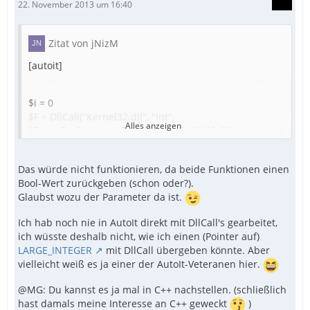
22. November 2013 um 16:40
Zitat von jNizM
[autoit]
$i = 0
$F = DllCall("Kernel32.dll", "Int",
Alles anzeigen
"QueryPerformanceFrequency", "int64*", "")
$S = DllCall("Kernel32.dll", "Int",
"QueryPerformanceCounter", "int64*", "")
[/autoit]
Das würde nicht funktionieren, da beide Funktionen einen
While $i <> 10000000
Bool-Wert zurückgeben (schon oder?).
$i = $i + 1
Glaubst wozu der Parameter da ist.
WEnd
$E = DllCall("Kernel32.dll", "Int",
Ich hab noch nie in AutoIt direkt mit DllCall's gearbeitet,
"QueryPerformanceCounter", "int64*", "")
ich wüsste deshalb nicht, wie ich einen (Pointer auf)
MsgBox(0,"",($E[1] - $S[1]) / $F[1])
LARGE_INTEGER
mit DllCall übergeben könnte. Aber
vielleicht weiß es ja einer der AutoIt-Veteranen hier.
@MG: Du kannst es ja mal in C++ nachstellen. (schließlich
hast damals meine Interesse an C++ geweckt
)