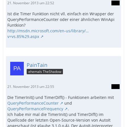
21. November 2013 um 22:52
Ist die Timer Funktion nicht vll. einfach ein Wrapper der
QueryPerformanceCounter oder einer ähnlichen WinApi
Funtkion?
http://msdn.microsoft.com/en-us/library/…
v=vs.85%29.aspx
PainTain
ehemals TheShadow
21. November 2013 um 22:55
Die TimerInit() und TimerDiff() - Funktionen arbeiten mit
QueryPerformanceCounter
und
QueryPerformanceFrequency
.
Ich habe mir mal die TimerInit() und TimerDiff() im
Quellcode der letzten Open-Source-Version von AutoIt
angeschaut (ist glaube 3.1.0 o.Ä). Der AutoIt-Interpreter