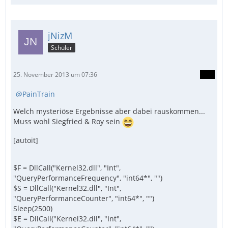
jNizM
Schüler
25. November 2013 um 07:36
PainTrain
Welch mysteriöse Ergebnisse aber dabei rauskommen...
Muss wohl Siegfried & Roy sein
[autoit]
$F = DllCall("Kernel32.dll", "Int",
"QueryPerformanceFrequency", "int64*", "")
$S = DllCall("Kernel32.dll", "Int",
"QueryPerformanceCounter", "int64*", "")
Sleep(2500)
$E = DllCall("Kernel32.dll", "Int",