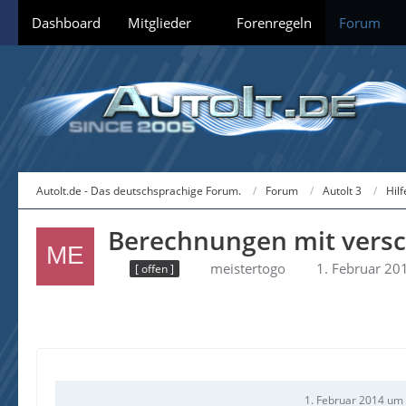
Dashboard
Mitglieder
Forenregeln
Forum
AutoIt.de - Das deutschsprachige Forum.
Forum
AutoIt 3
Hil
Berechnungen mit versc
meistertogo
1. Februar 20
[ offen ]
1. Februar 2014 um