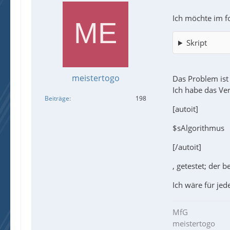
Ich möchte im f
Skript
meistertogo
Das Problem ist d
Ich habe das Ve
Beiträge
198
[autoit]
$sAlgorithmus
[/autoit]
, getestet; der 
Ich wäre für je
MfG
meistertogo