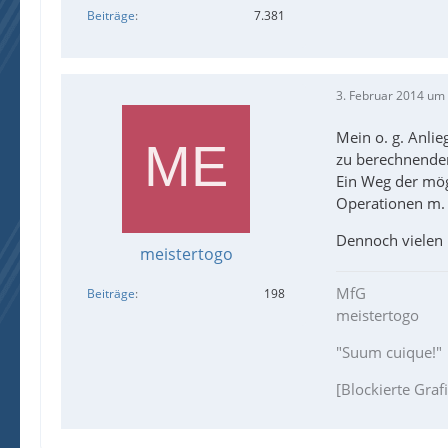
Beiträge
7.381
3. Februar 2014 um
Mein o. g. Anli
zu berechnende
Ein Weg der mögl
Operationen m. E
Dennoch vielen
meistertogo
MfG
Beiträge
198
meistertogo
"Suum cuique!"
[Blockierte Graf