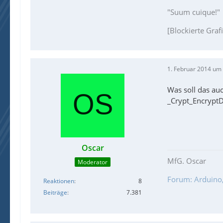
"Suum cuique!"
[Blockierte Graf
1. Februar 2014 um
Was soll das au
_Crypt_EncryptD
Oscar
MfG. Oscar
Moderator
Forum: Arduino, 
Reaktionen
8
Beiträge
7.381