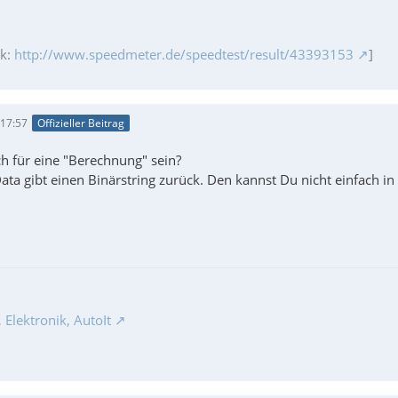
ik:
http://www.speedmeter.de/speedtest/result/43393153
]
 17:57
Offizieller Beitrag
ch für eine "Berechnung" sein?
ata gibt einen Binärstring zurück. Den kannst Du nicht einfach i
Elektronik, AutoIt