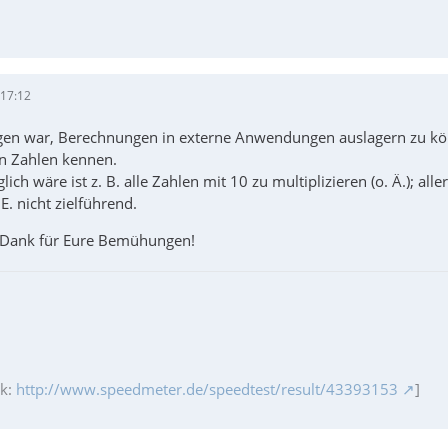
 17:12
egen war, Berechnungen in externe Anwendungen auslagern zu kö
n Zahlen kennen.
ich wäre ist z. B. alle Zahlen mit 10 zu multiplizieren (o. Ä.); al
. nicht zielführend.
 Dank für Eure Bemühungen!
ik:
http://www.speedmeter.de/speedtest/result/43393153
]