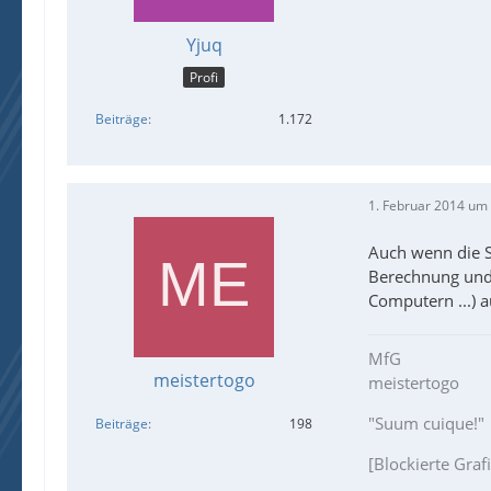
Yjuq
Profi
Beiträge
1.172
1. Februar 2014 um
Auch wenn die Si
Berechnung und
Computern ...) a
MfG
meistertogo
meistertogo
"Suum cuique!"
Beiträge
198
[Blockierte Graf