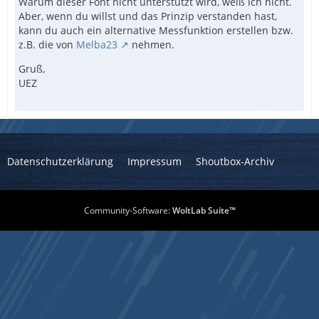
Warum dieser Font nicht unterstützt wird, weiß ich nicht.
Aber, wenn du willst und das Prinzip verstanden hast,
kann du auch ein alternative Messfunktion erstellen bzw.
z.B. die von
Melba23
nehmen.
Gruß,
UEZ
Datenschutzerklärung
Impressum
Shoutbox-Archiv
Community-Software:
WoltLab Suite™