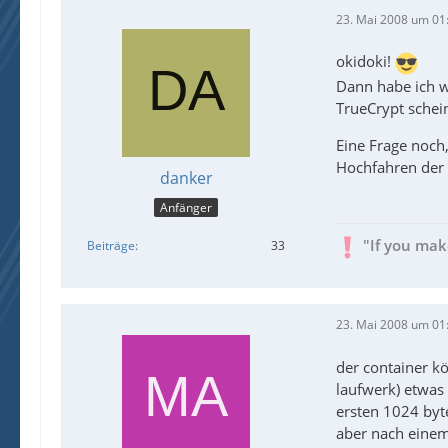
23. Mai 2008 um 01
okidoki!
Dann habe ich w
TrueCrypt schein
Eine Frage noch
Hochfahren der 
danker
Anfänger
"If you mak
Beiträge
33
23. Mai 2008 um 01
der container k
laufwerk) etwas
ersten 1024 byte
aber nach einem