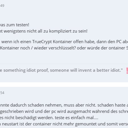
:49
as zum testen!
t wenigstens nicht all zu kompliziert zu sein!
, wenn ich einen TrueCrypt Kontainer offen habe, dann den PC a
Kontainer noch / wieder verschlüsselt? oder würde der ontaine
e something idiot proof, someone will invent a better idiot."
:54
önnte dadurch schaden nehmen, muss aber nicht. schaden haste a
 geschrieben wird und der pc wird ausgemacht während des schrei
s nicht beschädigt werden. teste es einfach mal....
 neustart ist der container nicht mehr gemountet und somit vers