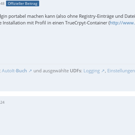
:48
Offizieller Beitrag
dgin portabel machen kann (also ohne Registry-Einträge und Datei
e Installation mit Profil in einen TrueCrpyt-Container (
http://www.
t
AutoIt-
Buch
und ausgewählte
UDFs
:
Logging
,
Einstellungen
:24