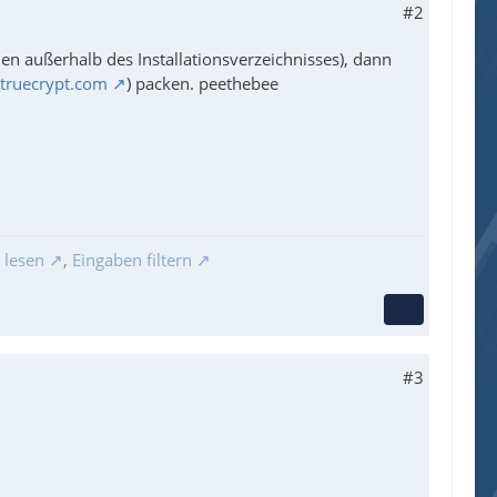
#2
en außerhalb des Installationsverzeichnisses), dann
truecrypt.com
) packen. peethebee
 lesen
,
Eingaben filtern
#3