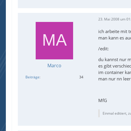
23. Mai 2008 um 01
ich arbeite mit 
man kann es auc
/edit:
du kannst nur mi
Marco
es gibt verschi
im container ka
Beiträge
34
man nur nn leer
MfG
Einmal editiert, z