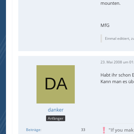
mounten.
MfG
Einmal editiert, z
23. Mai 2008 um 01
Habt ihr schon 
Kann man es übe
danker
Anfänger
"If you mak
Beiträge
33