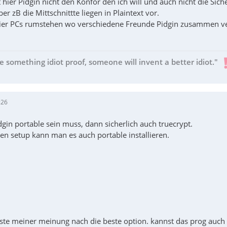
t hier Pidgin nicht den Konfor den ich will und auch nicht die Sich
er zB die Mittschnittte liegen in Plaintext vor.
ier PCs rumstehen wo verschiedene Freunde Pidgin zusammen ver
e something idiot proof, someone will invent a better idiot."
:26
dgin portable sein muss, dann sicherlich auch truecrypt.
n setup kann man es auch portable installieren.
aste meiner meinung nach die beste option. kannst das prog auch