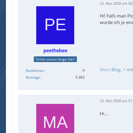
23. Mai 2008 um 00
Hi! Falls man Pi
würde ich je ein
peethebee
Schon soooo lange hier!
Mein
Blog
mi
Reaktionen
9
Beiträge
5.383
23. Mai 2008 um 01
Hi....