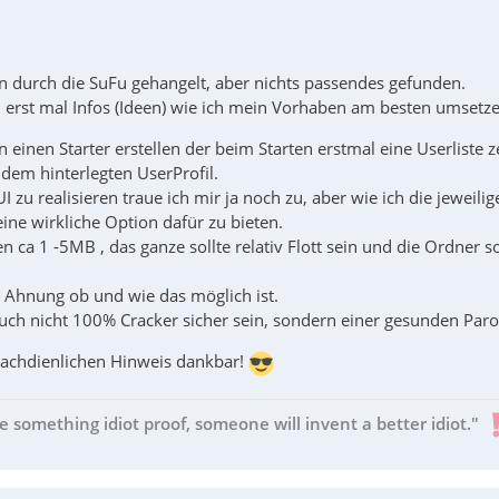
 durch die SuFu gehangelt, aber nichts passendes gefunden.
 erst mal Infos (Ideen) wie ich mein Vorhaben am besten umsetze
gin einen Starter erstellen der beim Starten erstmal eine Userliste 
dem hinterlegten UserProfil.
I zu realisieren traue ich mir ja noch zu, aber wie ich die jeweili
eine wirkliche Option dafür zu bieten.
 ca 1 -5MB , das ganze sollte relativ Flott sein und die Ordner 
 Ahnung ob und wie das möglich ist.
auch nicht 100% Cracker sicher sein, sondern einer gesunden Paro
 Sachdienlichen Hinweis dankbar!
e something idiot proof, someone will invent a better idiot."