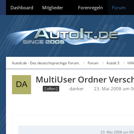
Dashboard
Mitglieder
Forenregeln
Forum
AutoIt.de - Das deutschsprachige Forum.
Forum
AutoIt 3
Hil
MultiUser Ordner Versc
danker
23. Mai 2008 um 0
[ offen ]
23. Mai 2008 um 00