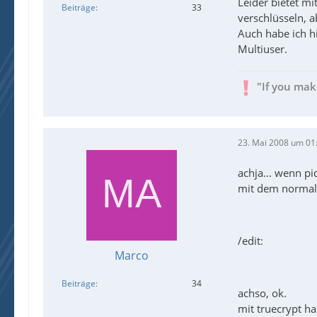
Leider bietet mi
Beiträge
33
verschlüsseln, ab
Auch habe ich h
Multiuser.
"If you mak
23. Mai 2008 um 01
achja... wenn pi
mit dem normale
/edit:
Marco
Beiträge
34
achso, ok.
mit truecrypt h