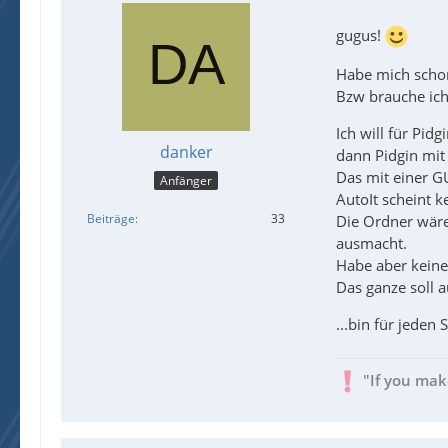
gugus!
Habe mich schon
Bzw brauche ich
Ich will für Pid
danker
dann Pidgin mit 
Das mit einer GU
Anfänger
AutoIt scheint k
Beiträge
33
Die Ordner wären
ausmacht.
Habe aber keine
Das ganze soll 
...bin für jeden
"If you mak