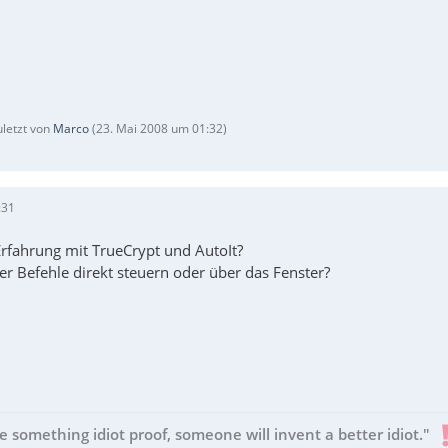
uletzt von
Marco
(
23. Mai 2008 um 01:32
)
:31
Erfahrung mit TrueCrypt und AutoIt?
r Befehle direkt steuern oder über das Fenster?
e something idiot proof, someone will invent a better idiot."