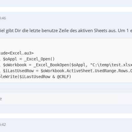
3:46
el gibt Dir die letzte benutze Zeile des aktiven Sheets aus. Um 1
oleWrite($iLastUsedRow & @CRLF)
e
6:42