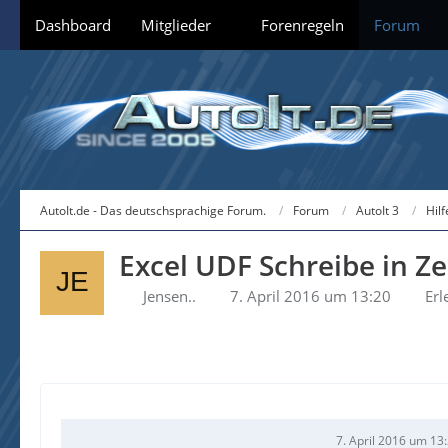
Dashboard
Mitglieder
Forenregeln
Forum
AutoIt.de - Das deutschsprachige Forum.
Forum
AutoIt 3
Hil
Excel UDF Schreibe in Ze
Jensen..
7. April 2016 um 13:20
Erl
7. April 2016 um 13