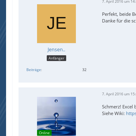
7. April 2016 um 14
Perfekt, beide B
Danke für die sc
EndF
Jensen..
Anfänger
Beiträge
32
7. April 2016 um 15
Schmerz! Excel b
Siehe Wiki:
http
Online