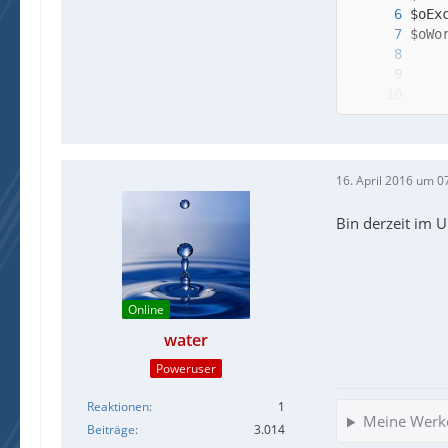
16. April 2016 um 0
Bin derzeit im 
 _Ex
Online
water
Poweruser
Reaktionen
1
Meine Werk
Beiträge
3.014