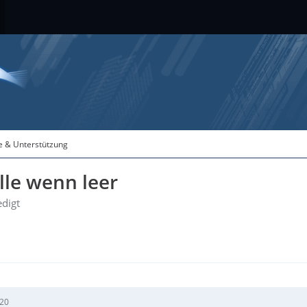
fe & Unterstützung
lle wenn leer
edigt
:20