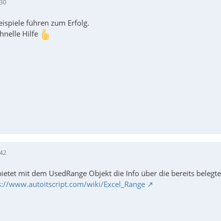
:30
eispiele führen zum Erfolg.
hnelle Hilfe
unc
:42
ietet mit dem UsedRange Objekt die Info über die bereits belegte
s://www.autoitscript.com/wiki/Excel_Range