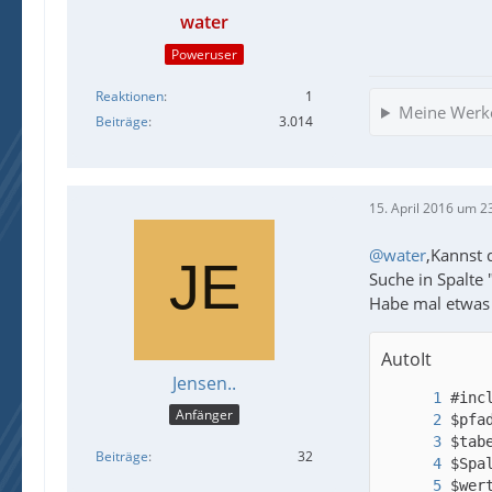
water
Poweruser
Reaktionen
1
Meine Werk
Beiträge
3.014
15. April 2016 um 2
@water
,Kannst 
Suche in Spalte 
Habe mal etwas 
AutoIt
Jensen..
Anfänger
Beiträge
32