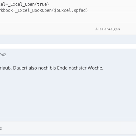
Alles anzeigen
7:42
Urlaub. Dauert also noch bis Ende nächster Woche.
cel_BookSave($oWorkbook)
e