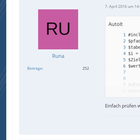
;_Ex
7. April 2016 um 14
AutoIt
Runa
Beiträge
252
Einfach prüfen w