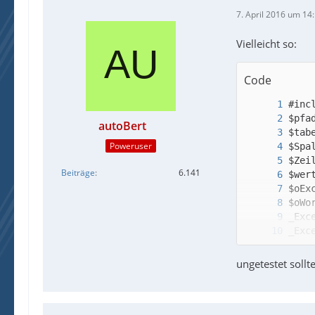
7. April 2016 um 14
Vielleicht so:
;_Ex
Code
autoBert
Poweruser
Beiträge
6.141
ungetestet sollt