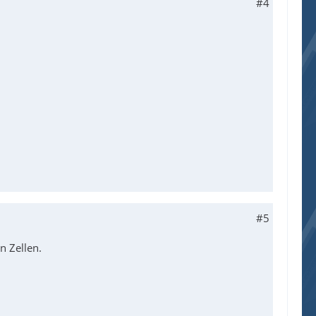
#4
#5
n Zellen.