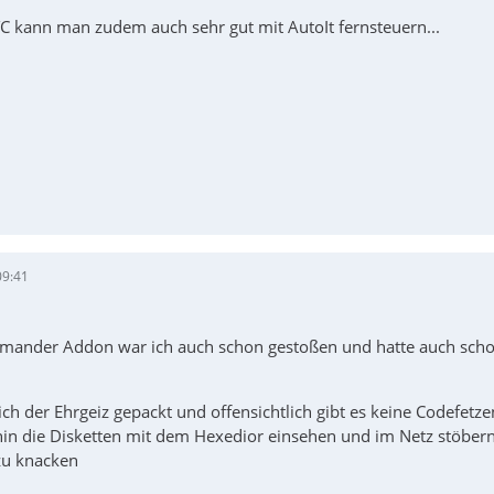
TC kann man zudem auch sehr gut mit AutoIt fernsteuern...
09:41
omander Addon war ich auch schon gestoßen und hatte auch schon
ich der Ehrgeiz gepackt und offensichtlich gibt es keine Codefet
hin die Disketten mit dem Hexedior einsehen und im Netz stöbern
zu knacken