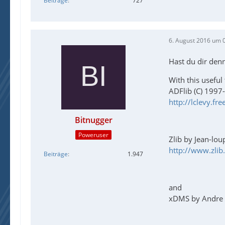
Beiträge
727
6. August 2016 um 
Hast du dir den
With this useful 
ADFlib (C) 1997
http://lclevy.free
Bitnugger
Poweruser
Zlib by Jean-lou
http://www.zlib
Beiträge
1.947
and
xDMS by Andre 