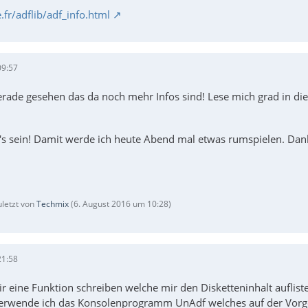
e.fr/adflib/adf_info.html
09:57
erade gesehen das da noch mehr Infos sind! Lese mich grad in die
's sein! Damit werde ich heute Abend mal etwas rumspielen. Dan
uletzt von
Techmix
(
6. August 2016 um 10:28
)
21:58
ir eine Funktion schreiben welche mir den Disketteninhalt aufli
erwende ich das Konsolenprogramm UnAdf welches auf der Vorges