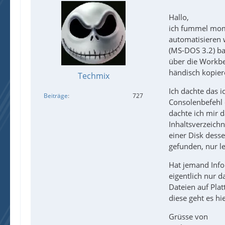
Hallo,
ich fummel mom
automatisieren 
(MS-DOS 3.2) ba
über die Workbe
händisch kopiere
Techmix
Ich dachte das 
Beiträge
727
Consolenbefehl o
dachte ich mir 
Inhaltsverzeichn
einer Disk dess
gefunden, nur l
Hat jemand Info´
eigentlich nur 
Dateien auf Pla
diese geht es hie
Grüsse von