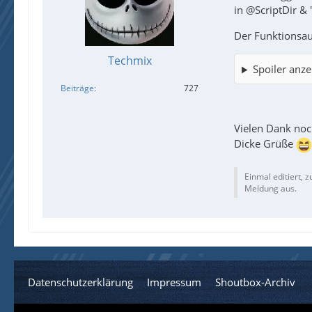
in @ScriptDir & 
Der Funktionsau
Techmix
Spoiler anze
Beiträge
727
Vielen Dank no
Dicke Grüße
Einmal editiert, z
Meldung aus.
Datenschutzerklärung
Impressum
Shoutbox-Archiv