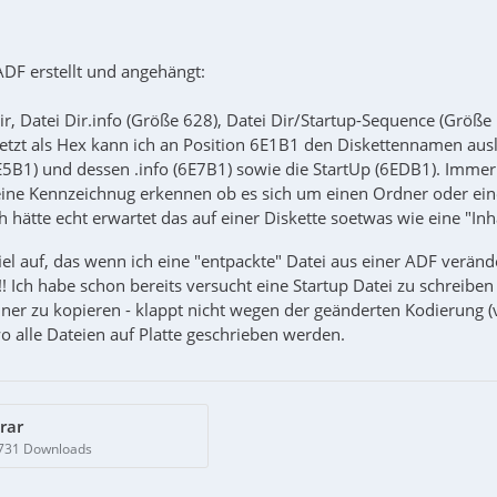
ADF erstellt und angehängt:
ir, Datei Dir.info (Größe 628), Datei Dir/Startup-Sequence (Größe
 jetzt als Hex kann ich an Position 6E1B1 den Diskettennamen aus
B1) und dessen .info (6E7B1) sowie die StartUp (6EDB1). Immerh
eine Kennzeichnug erkennen ob es sich um einen Ordner oder ei
h hätte echt erwartet das auf einer Diskette soetwas wie eine "Inhal
el auf, das wenn ich eine "entpackte" Datei aus einer ADF verän
 Ich habe schon bereits versucht eine Startup Datei zu schreiben 
dner zu kopieren - klappt nicht wegen der geänderten Kodierung (
alle Dateien auf Platte geschrieben werden.
rar
 731 Downloads