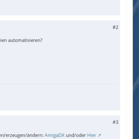
#2
ien automatisieren?
#3
ken/erzeugen/ändern:
AmigaDX
und/oder
Hier