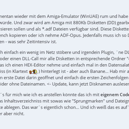
entan wieder mit dem Amiga-Emulator (WinUAE) rum und habe h
würde. Und zwar wird am Amiga mit 880Kb Disketten (DD) gearb
sieren sollen und als *.adf Dateien verfügbar sind. Diese Disket
nch kopieren oder ich nehme ADF-Opus. Jedenfalls muss ich so Di
n - was sehr Zeitintensiv ist.
ich einfach ein wenig im Netz stöbere und irgendein Plugin, ´ne 
der einen DLL-Call mir alle Disketten in entsprechende Ordner "en
das ich einen HEX-Editor nehme und einfach mal in den Datensalat
iss (in Klartext
) hinterlegt ist - aber auch Banane... Hab mi
en erste Datei darin geöffnet und einfach die ersten Zeichenfolg
eider ohne Dateinamen. <- Update, kann jetzt Disknamen auslese
s für mich wie ich es anstellen könnte das ich mit
eigenem Cod
das Inhaltsverzeichniss mit sowas wie "Sprungmarken" und Datei
tte ablegen. Das war´s eigentlich schon... Und ich weiß das es 
r aber nicht.