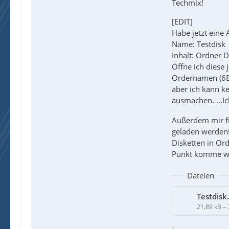
Techmix!
[EDIT]
Habe jetzt eine 
Name: Testdisk
Inhalt: Ordner D
Öffne ich diese
Ordernamen (6E5
aber ich kann k
ausmachen. ...Ic
Außerdem mir fi
geladen werden!!
Disketten in Or
Punkt komme wo 
Dateien
Testdisk.
21,89 kB –