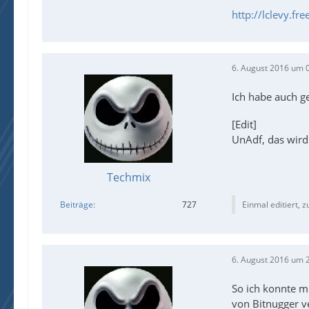
http://lclevy.fre
6. August 2016 um 
Ich habe auch g
[Edit]
UnAdf, das wird
Techmix
Beiträge
727
Einmal editiert, z
6. August 2016 um 
So ich konnte m
von Bitnugger v