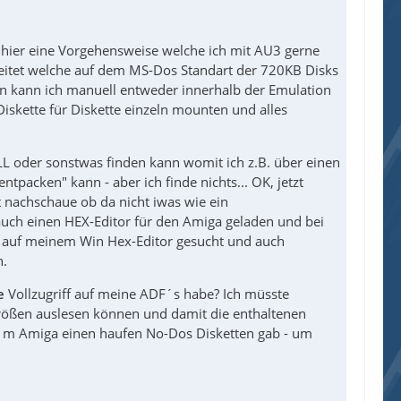
ier eine Vorgehensweise welche ich mit AU3 gerne
eitet welche auf dem MS-Dos Standart der 720KB Disks
ten kann ich manuell entweder innerhalb der Emulation
skette für Diskette einzeln mounten und alles
DLL oder sonstwas finden kann womit ich z.B. über einen
tpacken" kann - aber ich finde nichts... OK, jetzt
 nachschaue ob da nicht iwas wie ein
r auch einen HEX-Editor für den Amiga geladen und bei
en auf meinem Win Hex-Editor gesucht und auch
n.
e
Vollzugriff auf meine ADF´s habe? Ich müsste
größen auslesen können und damit die enthaltenen
auf´m Amiga einen haufen No-Dos Disketten gab - um