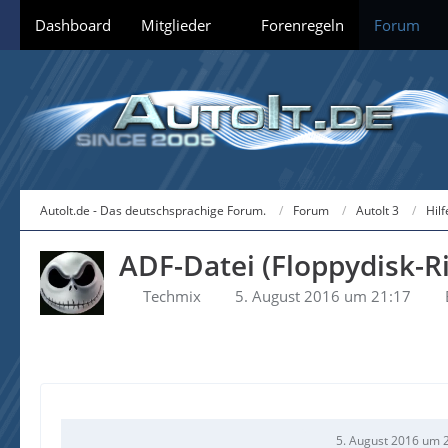
Dashboard
Mitglieder
Forenregeln
Forum
AutoIt.de - Das deutschsprachige Forum.
Forum
AutoIt 3
Hil
ADF-Datei (Floppydisk-Ri
Techmix
5. August 2016 um 21:17
5. August 2016 um 