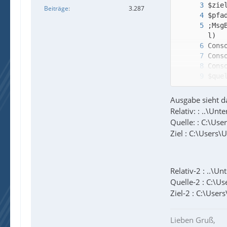
Beiträge
3.287
;Msg
Ausgabe sieht d
;Msg
Relativ: : ..\Unt
Quelle: : C:\U
Ziel : C:\User
Cons
Relativ-2 : ..\U
Quelle-2 : C:\
Ziel-2 : C:\Us
Lieben Gruß,