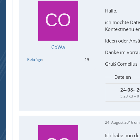
Hallo,
ich möchte Date
Kontextmenü er
Ideen oder Ansä
CoWa
Danke im vorraus
Beiträge
19
Gruß Cornelius
Dateien
24-08-_2
5,28 kB – 
24. August 2016 um
Ich habe nun de