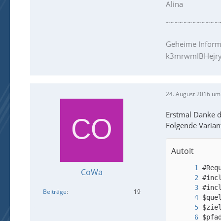
Alina
~~~~~~~~~~~~
Geheime Inform
k3mrwmIBHejry
24. August 2016 um
Erstmal Danke d
Folgende Variant
AutoIt
CoWa
Beiträge
19