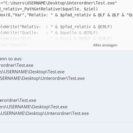
Box(0,"Var","Relativ: " & $pfad_relativ & @LF & @LF & "Q
Alles anzeigen
ann so aus:
Box(0,"Var","Relativ: " & $pfad_relativ2 & @LF & @LF & "
erordner\Test.exe
sers\USERNAME\Desktop\Test.exe
s\USERNAME\Desktop\Unterordner\Test.exe
oleWrite("Ziel-2    : " & @DesktopDir & "\" & $ziel2 & @
nterordner\Test.exe
Users\USERNAME\Desktop\Test.exe
ers\USERNAME\Desktop\Unterordner\Test.exe