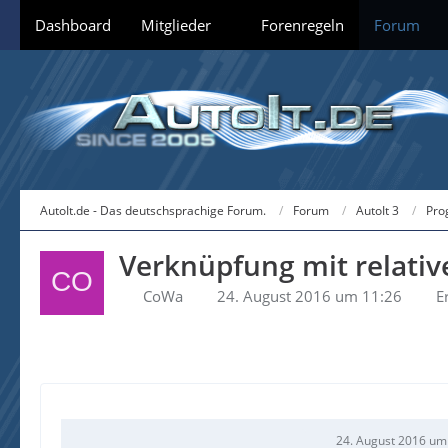
Dashboard
Mitglieder
Forenregeln
Forum
AutoIt.de - Das deutschsprachige Forum.
Forum
AutoIt 3
Pro
Verknüpfung mit relati
CoWa
24. August 2016 um 11:26
E
24. August 2016 um