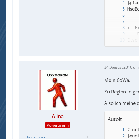
EndI
24. August 2016 um
Moin CoWa.
Zu Beginn folgen
Also ich meine 
Alina
AutoIt
Poweruserin
Reaktionen
1