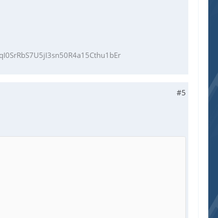
I0SrRbS7U5jI3sn50R4a15Cthu1bEr
#5