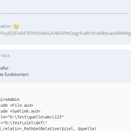
~~~~~~~~~~~~~~~~~~~~~~~~~~~~~~~~~~~~~~~~~~~~~~~~~
ation:
PvylQSFieDF5f3VOnk6iLAVBGVhKQegrFuWr3iraNIblLweSW4Wgq
 14:53
afür.
e funktioniert.