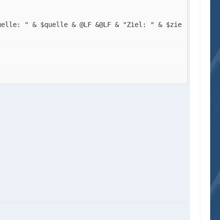
uelle: " & $quelle & @LF &@LF & "Ziel: " & $zie
Quelle: " & $quelle2& @LF &@LF & "Ziel: " & $zi
CRLF)