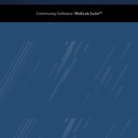
Community-Software:
WoltLab Suite™
EndFunc   ;==>   ;==>        Ende