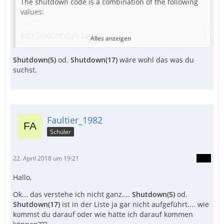
The shutdown code is a combination of the following
values:
$SD_LOGOFF (0) = Logoff
Alles anzeigen
Shutdown(5)
$SD_SHUTDOWN (1) = Shutdown
od.
Shutdown(17)
wäre wohl das was du
suchst.
$SD_REBOOT (2) = Reboot
$SD_FORCE (4) = Force
Faultier_1982
$SD_POWERDOWN (8) = Power down
Schüler
$SD_FORCEHUNG (16) = Force if hung
22. April 2018 um 19:21
Hallo,
$SD_STANDBY (32) = Standby
Ok... das verstehe ich nicht ganz....
Shutdown(5)
od.
$SD_HIBERNATE (64) = Hibernate
Shutdown(17)
ist in der Liste ja gar nicht aufgeführt.... wie
kommst du darauf oder wie hätte ich darauf kommen