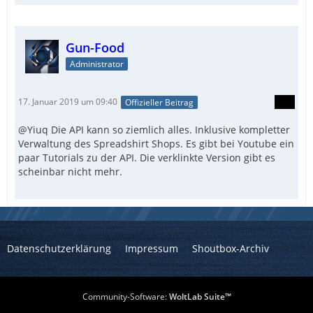
Gun-Food
Administrator
17. Januar 2019 um 09:40
Offizieller Beitrag
@Yiuq Die API kann so ziemlich alles. Inklusive kompletter
Verwaltung des Spreadshirt Shops. Es gibt bei Youtube ein
paar Tutorials zu der API. Die verklinkte Version gibt es
scheinbar nicht mehr.
Datenschutzerklärung
Impressum
Shoutbox-Archiv
Community-Software:
WoltLab Suite™