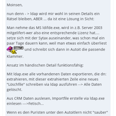
ein XML File (für die Telefone) sowie ein CSV file für
ActiveDirectory) (Click2Call)"
Moinsen,
den CTI Client verwandelt, und dort jeweils
automatisch eingelesen. Das funktioniert auch. Nun
nun denn - > ldap wird mir wohl in seinen Details ein
sollten die Daten aber auch noch ins LDAP
Rätsel bleiben, ABER ... da ist eine Lösung in Sicht:
Hast Du da einen weitergehenden Ansatz um:
Telefonbuch der Anlage. Mir ist klar das das dreifach
Man nehme das MS ldifde.exe, wird in z.B. Server 2003
gemobbelt klingt, läßt sich aber z.Z. nicht anders
mitgelifert-wer also eine entsprechende Lizenz hat....
1) Telefonbuch LDAP löschen
machen, zumal das bei Telefon und CTI Client
setze sich mit der Sytax auseinander, was schon mal ein
vollkommen reibungslos funktioniert.
paar Tage dauern kann, weil man etwas einfach überliest
2) Telefonbuch LDAP einlesen
und schreibt sich dann in Autoit die passende
Ich würde versuchen, mit den Angaben, die Du für das
LDAP Explorer Tool verwendet hast, über die AD UDF
Klammer.
mit _AD_Open ein Verbindung zum Verzeichnis
Ansatz im händischen Detail funktionsfähig:
aufzubauen. Wenn das funzt, dann sollte man prüfen,
ob man so einen Schreibzugriff erhält. Falls ja, dann
Mit ldap.exe alle vorhandenen Daten exportieren, die dn:
kann man weitersehen ...
Wen dazu weitergehnde Software als Schnittstelle
extrahieren, mit dieser extrahierten Zeile eine neues
notwendig ist, und AUTOIT nur die "Klammer" ist -->
"Löschfile" schreiben via ldap ausführen --> Alle Daten
habe ich damit kein Problem.
gelöscht.
Aus CRM Daten auslesen, Importfile erstelle via ldap.exe
Danke vorab
einlesen --->Fetisch...
Wenn es den Puristen unter den Autoitlern nicht "sauber"
Peter