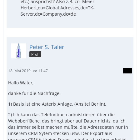
etc.) ansprichst? Also z.B. cn=Meier
Herbert,ou=Global Adresses,dc=TK-
Server,dc=Company,dc=de
Peter S. Taler
Profi
18. Mai 2019 um 11:47
Hallo Water,
danke für die Nachfrage.
1) Basis ist eine Asterix Anlage. (Ansitel Berlin).
2) Ich kann das Telefonbuch admistrieren über die
Weboberfläche, das bringt aber auf Dauer nichts, da ich
das immer selbst machen müßte, die Adressdaten nur in
unserem CRM Sytem stecken usw. Der Export aus
unserem CRM ist keine Frage --> habe ich schon erledigt.