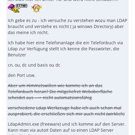
Ich gebe es zu - ich versuche zu verstehen wozu man LDAP
braucht und verstehe es nicht ( ja winows Directory) aber
das meine ich nicht.
Ich habe hier eine Telefonanlage die ein Telefonbuch via
Ldap zur Verfügung stellt ich kenne die Passwörter, die
Benutzer
cn, ou, dc und basis ou dc
den Port usw.
Aber um Himmelswillen wie komme ich an das
Telefonbuch heran? Die mitgeliefret Weboberfläche
scheidet aus ---> nicht automatsionsfähig
verschiedene Ldap Werkzeuge habe ich auch schon mal
ausprobiert, die erschließen sich mir auch nicht (wirklich)
LdapAdmin.exe (freeware) und ich komme auf den Server.
Kann man via autoit Daten auf so einen LDAP Server