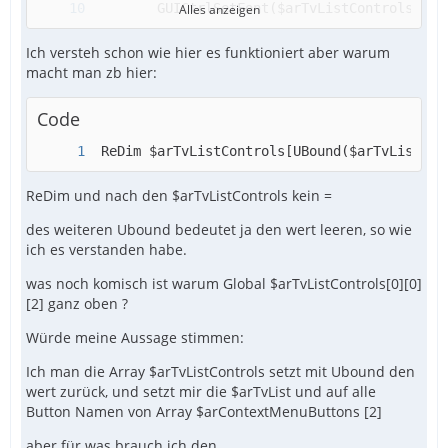
Alles anzeigen
Ich versteh schon wie hier es funktioniert aber warum
macht man zb hier:
Code
 ReDim $arTvListControls[UBound($arTvList)][
ReDim und nach den $arTvListControls kein =
EndFunc
des weiteren Ubound bedeutet ja den wert leeren, so wie
ich es verstanden habe.
was noch komisch ist warum Global $arTvListControls[0][0]
[2] ganz oben ?
Würde meine Aussage stimmen:
Ich man die Array $arTvListControls setzt mit Ubound den
wert zurück, und setzt mir die $arTvList und auf alle
Button Namen von Array $arContextMenuButtons [2]
aber für was brauch ich den