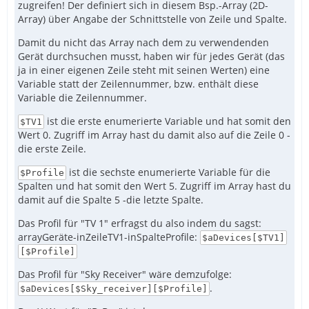
zugreifen! Der definiert sich in diesem Bsp.-Array (2D-
Array) über Angabe der Schnittstelle von Zeile und Spalte.
Damit du nicht das Array nach dem zu verwendenden
Gerät durchsuchen musst, haben wir für jedes Gerät (das
ja in einer eigenen Zeile steht mit seinen Werten) eine
Variable statt der Zeilennummer, bzw. enthält diese
Variable die Zeilennummer.
ist die erste enumerierte Variable und hat somit den
$TV1
Wert 0. Zugriff im Array hast du damit also auf die Zeile 0 -
        ["Restart","telnet command restart"]
die erste Zeile.
ist die sechste enumerierte Variable für die
$Profile
Spalten und hat somit den Wert 5. Zugriff im Array hast du
damit auf die Spalte 5 -die letzte Spalte.
Das Profil für "TV 1" erfragst du also indem du sagst:
arrayGeräte-inZeileTV1-inSpalteProfile:
$aDevices[$TV1]
[$Profile]
Das Profil für "Sky Receiver" wäre demzufolge:
.
$aDevices[$Sky_receiver][$Profile]