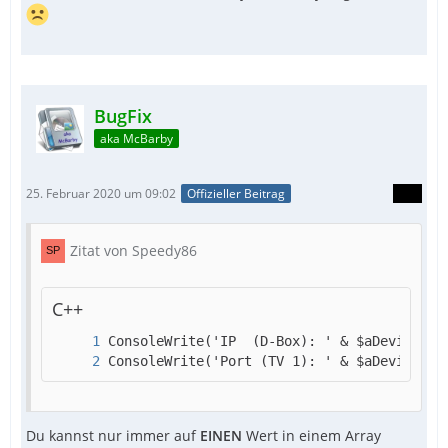
BugFix
aka McBarby
25. Februar 2020 um 09:02
Offizieller Beitrag
Zitat von Speedy86
C++
ConsoleWrite('Port (TV 1): ' & $aDevices[$
Du kannst nur immer auf
EINEN
Wert in einem Array