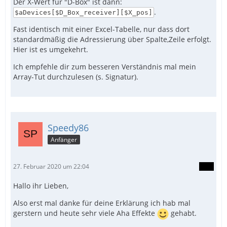
Der X-Wert für "D-Box" ist dann:
.
$aDevices[$D_Box_receiver][$X_pos]
Fast identisch mit einer Excel-Tabelle, nur dass dort
standardmäßig die Adressierung über Spalte,Zeile erfolgt.
Hier ist es umgekehrt.
Ich empfehle dir zum besseren Verständnis mal mein
Array-Tut durchzulesen (s. Signatur).
Speedy86
Anfänger
27. Februar 2020 um 22:04
Hallo ihr Lieben,
Also erst mal danke für deine Erklärung ich hab mal
gerstern und heute sehr viele Aha Effekte
gehabt.