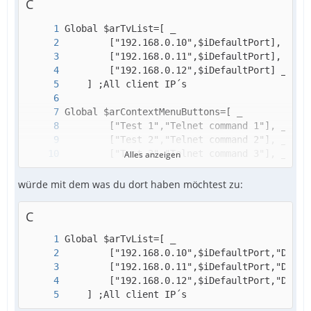
C
Hier ist hinter Test zb. ein http Request fu
Alles anzeigen
würde mit dem was du dort haben möchtest zu:
C
    ]
    ] ;All client IP´s