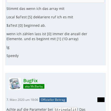
Stimmt das wenn ich das array mit
Local $aTest [5] deklariere ruf ich es mit
$aTest [0] beginned ab.
wenn ich zählen lass ist [0] immer die anzall der
Elemente. und es beginnt mit [1] (1D array)
lg
Speedy
BugFix
aka McBarby
7. März 2020 um 18:06
Offizieller Beitrag
Achte auf die Parameter bei
! Das
StringSplit