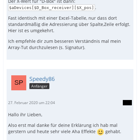
Der X-Wert für "D-Box" ist dann:
.
$aDevices[$D_Box_receiver][$X_pos]
Fast identisch mit einer Excel-Tabelle, nur dass dort
standardmäßig die Adressierung über Spalte,Zeile erfolgt.
Hier ist es umgekehrt.
Ich empfehle dir zum besseren Verständnis mal mein
Array-Tut durchzulesen (s. Signatur).
Speedy86
Anfänger
27. Februar 2020 um 22:04
Hallo ihr Lieben,
Also erst mal danke für deine Erklärung ich hab mal
gerstern und heute sehr viele Aha Effekte
gehabt.