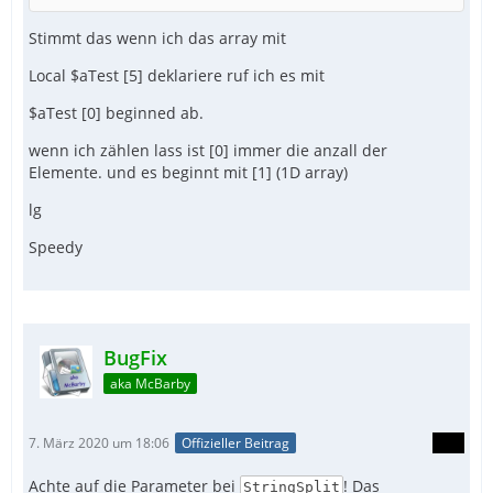
Stimmt das wenn ich das array mit
Local $aTest [5] deklariere ruf ich es mit
$aTest [0] beginned ab.
wenn ich zählen lass ist [0] immer die anzall der
Elemente. und es beginnt mit [1] (1D array)
lg
Speedy
BugFix
aka McBarby
7. März 2020 um 18:06
Offizieller Beitrag
Achte auf die Parameter bei
! Das
StringSplit