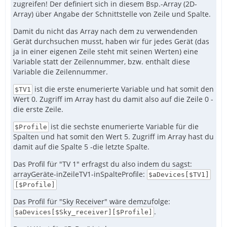
zugreifen! Der definiert sich in diesem Bsp.-Array (2D-
Array) über Angabe der Schnittstelle von Zeile und Spalte.
Damit du nicht das Array nach dem zu verwendenden
Gerät durchsuchen musst, haben wir für jedes Gerät (das
ja in einer eigenen Zeile steht mit seinen Werten) eine
Variable statt der Zeilennummer, bzw. enthält diese
Variable die Zeilennummer.
ist die erste enumerierte Variable und hat somit den
$TV1
Wert 0. Zugriff im Array hast du damit also auf die Zeile 0 -
        ["Restart","telnet command restart"]
die erste Zeile.
ist die sechste enumerierte Variable für die
$Profile
Spalten und hat somit den Wert 5. Zugriff im Array hast du
damit auf die Spalte 5 -die letzte Spalte.
Das Profil für "TV 1" erfragst du also indem du sagst:
arrayGeräte-inZeileTV1-inSpalteProfile:
$aDevices[$TV1]
[$Profile]
Das Profil für "Sky Receiver" wäre demzufolge:
.
$aDevices[$Sky_receiver][$Profile]