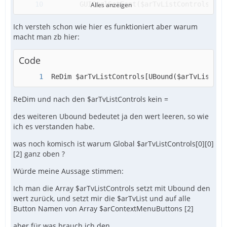
Alles anzeigen
Ich versteh schon wie hier es funktioniert aber warum
macht man zb hier:
Code
 ReDim $arTvListControls[UBound($arTvList)][
ReDim und nach den $arTvListControls kein =
EndFunc
des weiteren Ubound bedeutet ja den wert leeren, so wie
ich es verstanden habe.
was noch komisch ist warum Global $arTvListControls[0][0]
[2] ganz oben ?
Würde meine Aussage stimmen:
Ich man die Array $arTvListControls setzt mit Ubound den
wert zurück, und setzt mir die $arTvList und auf alle
Button Namen von Array $arContextMenuButtons [2]
aber für was brauch ich den