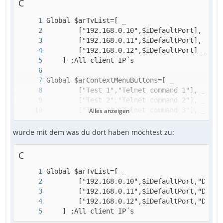
C
Hier ist hinter Test zb. ein http Request fu
Alles anzeigen
würde mit dem was du dort haben möchtest zu:
C
    ]
    ] ;All client IP´s