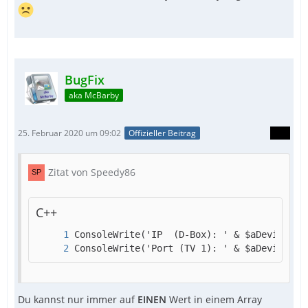
BugFix
aka McBarby
25. Februar 2020 um 09:02
Offizieller Beitrag
Zitat von Speedy86
C++
ConsoleWrite('Port (TV 1): ' & $aDevices[$
Du kannst nur immer auf
EINEN
Wert in einem Array