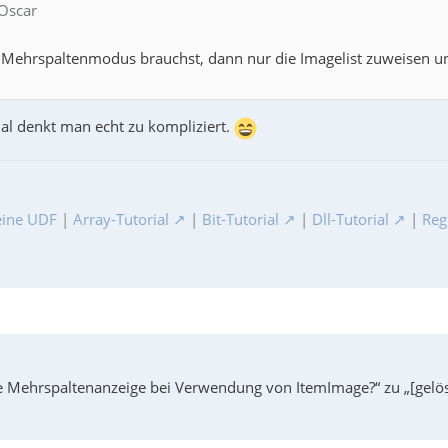
 Oscar
Mehrspaltenmodus brauchst, dann nur die Imagelist zuweisen u
l denkt man echt zu kompliziert.
ine UDF
|
Array-Tutorial
|
Bit-Tutorial
|
Dll-Tutorial
|
Reg
ne Mehrspaltenanzeige bei Verwendung von ItemImage?“ zu „[gelöst