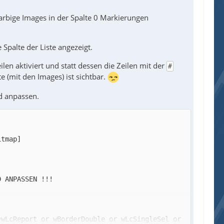
farbige Images in der Spalte 0 Markierungen
Spalte der Liste angezeigt.
len aktiviert und statt dessen die Zeilen mit der
#
e (mit den Images) ist sichtbar.
d anpassen.
wLcReport or wBorderDouble or wLcSingleSel or 