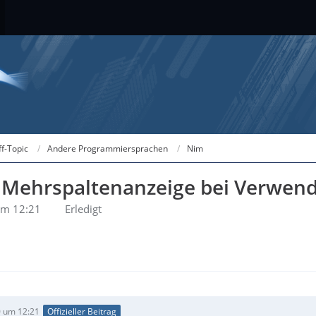
ff-Topic
Andere Programmiersprachen
Nim
ine Mehrspaltenanzeige bei Verwe
um 12:21
Erledigt
 um 12:21
Offizieller Beitrag