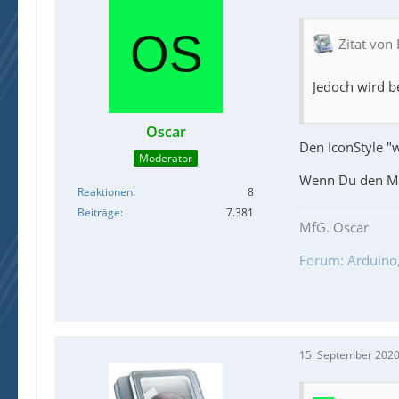
Zitat von
app.
Jedoch wird b
Oscar
Den IconStyle "
Moderator
Wenn Du den Me
Reaktionen
8
Beiträge
7.381
MfG. Oscar
Forum: Arduino, 
15. September 2020