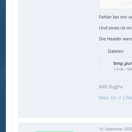
  li
Fehler bei mir 
Und eines ist mi
Die Header werd
Dateien
bmp_pur
1,4 kB – 5
MfG BugFix
Mein Git
|
Me
15. September 2020