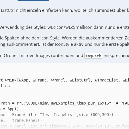
istCtrl nicht einzeln einfärben kann, wollte ich zumindest über 
 Verwendung des Styles: wLcIcon/wLcSmallIcon dann nur die erste 
lle Spalten ohne den Icon-Style. Werden die auskommentierten Zei
g auskommentiert, ist der IconStyle aktiv und nur die erste Spalt
n Ordner mit den Images runterladen und
entsprechen
imgPath
list = panel.ListCtrl(size=(560,240), pos=(10,10), style=