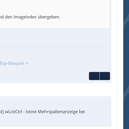
nd den ImageIndex übergeben.
Exp-Beispiel
] wListCtrl - keine Mehrspaltenanzeige bei