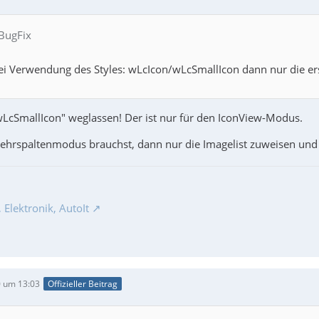
 BugFix
mainLoop()
ei Verwendung des Styles: wLcIcon/wLcSmallIcon dann nur die erst
wLcSmallIcon" weglassen! Der ist nur für den IconView-Modus.
hrspaltenmodus brauchst, dann nur die Imagelist zuweisen und
Elektronik, AutoIt
 um 13:03
Offizieller Beitrag