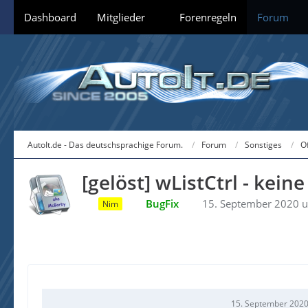
Dashboard
Mitglieder
Forenregeln
Forum
AutoIt.de - Das deutschsprachige Forum.
Forum
Sonstiges
O
[gelöst] wListCtrl - ke
BugFix
15. September 2020 
Nim
15. September 2020