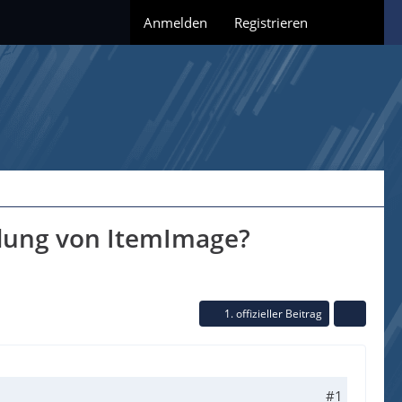
Anmelden
Registrieren
ndung von ItemImage?
1. offizieller Beitrag
#1