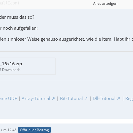
Alles anzeigen
st = panel.ListCtrl(size=(560,240), pos=(10,10), style=w
oder muss das so?
r noch aufgefallen:
en sinnloser Weise genauso ausgerichtet, wie die Item. Habt ihr 
_16x16.zip
66 Downloads
ine UDF
|
Array-Tutorial
|
Bit-Tutorial
|
Dll-Tutorial
|
Reg
 um 12:45
Offizieller Beitrag