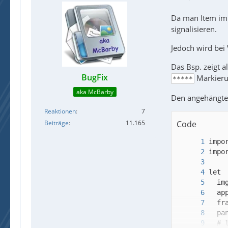
Da man Item im L
signalisieren.
Jedoch wird bei
Das Bsp. zeigt a
BugFix
Markierun
*****
aka McBarby
Den angehängte
Reaktionen
7
Code
Beiträge
11.165
  # 