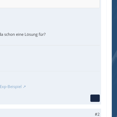
LcReport or wBorderDouble or wLcSingleSel) # **
da schon eine Lösung für?
Exp-Beispiel
#2