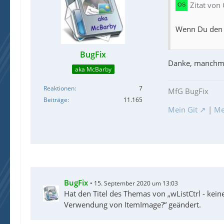
Zitat von
Wenn Du den 
BugFix
Danke, manchma
aka McBarby
Reaktionen
7
MfG BugFix
Beiträge
11.165
Mein Git
|
Me
BugFix
15. September 2020 um 13:03
Hat den Titel des Themas von „wListCtrl - kei
Verwendung von ItemImage?“ geändert.