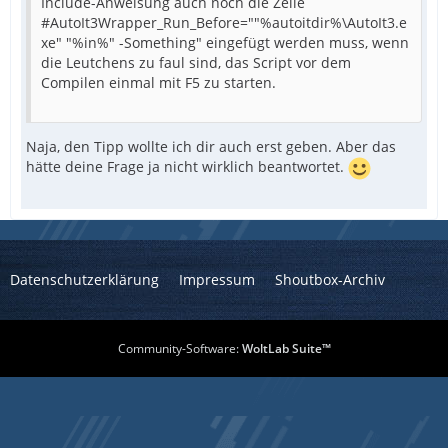
Include-Anweisung auch noch die Zeile
#AutoIt3Wrapper_Run_Before=""%autoitdir%\AutoIt3.e
xe" "%in%" -Something" eingefügt werden muss, wenn
die Leutchens zu faul sind, das Script vor dem
Compilen einmal mit F5 zu starten.
Naja, den Tipp wollte ich dir auch erst geben. Aber das
hätte deine Frage ja nicht wirklich beantwortet.
Datenschutzerklärung
Impressum
Shoutbox-Archiv
Community-Software:
WoltLab Suite™