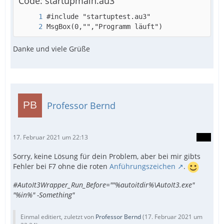
Code: startupmain.au3
MsgBox(0,"","Programm läuft")
Danke und viele Grüße
Professor Bernd
17. Februar 2021 um 22:13
Sorry, keine Lösung für dein Problem, aber bei mir gibts
Fehler bei F7 ohne die roten
Anführungszeichen
.
#AutoIt3Wrapper_Run_Before=""%autoitdir%\AutoIt3.exe"
"%in%" -Something"
Einmal editiert, zuletzt von
Professor Bernd
(
17. Februar 2021 um