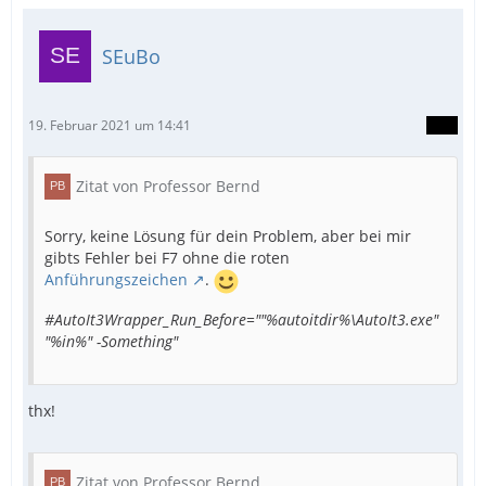
SEuBo
19. Februar 2021 um 14:41
Zitat von Professor Bernd
Sorry, keine Lösung für dein Problem, aber bei mir
gibts Fehler bei F7 ohne die roten
Anführungszeichen
.
#AutoIt3Wrapper_Run_Before=""%autoitdir%\AutoIt3.exe"
"%in%" -Something"
thx!
Zitat von Professor Bernd