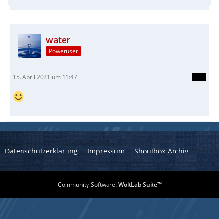
water
Poweruser
15. April 2021 um 11:47
Datenschutzerklärung
Impressum
Shoutbox-Archiv
Community-Software:
WoltLab Suite™