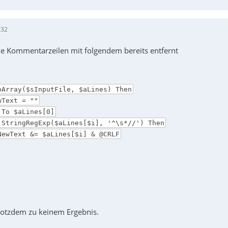
:32
die Kommentarzeilen mit folgendem bereits entfernt
oArray($sInputFile, $aLines) Then
Text = ""
o $aLines[0]
ngRegExp($aLines[$i], '^\s*//') Then
&= $aLines[$i] & @CRLF
trotzdem zu keinem Ergebnis.