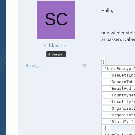
Hallo,
und wieder stol
anpassen. Dabei
schlawiner
Anfänger
{
Beiträge
42
"LetsEncrypt
"UseLetsEncr
"DomainToUse
"EmailAddres
"CountryName
"Locality": 
"Organizatio
"Organizatio
"State": "s
},
"AppSettings