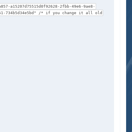
857-a15207d75515d0f92628-2fbb-49e6-9ae8-
61-734b5d34e5bd" /* if you change it all old