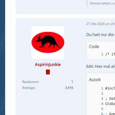
Einmal editiert, z
27. Mai 2026 um 20
Du hast nur die
Code
/* i
AspirinJunkie
Edit: Hier mal al
.
AutoIt
Reaktionen
1
Beiträge
3.416