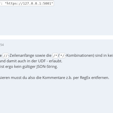
ttps://127.0.0.1:5001"
:54
ie
-Zeilenanfänge sowie die
/
-Kombinationen) sind in k
//
/*
*/
und damit auch in der UDF - erlaubt.
ist ergo kein gültiger JSON-String.
ieren musst du also die Kommentare z.b. per RegEx entfernen.