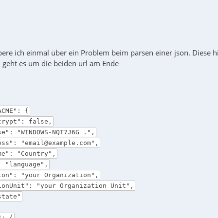
pere ich einmal über ein Problem beim parsen einer json. Diese h
 geht es um die beiden url am Ende
ACME": {
ypt": false,
": "WINDOWS-NQT7J6G .",
s": "email@example.com",
": "Country",
"language",
n": "your Organization",
nUnit": "your Organization Unit",
tate"
": {