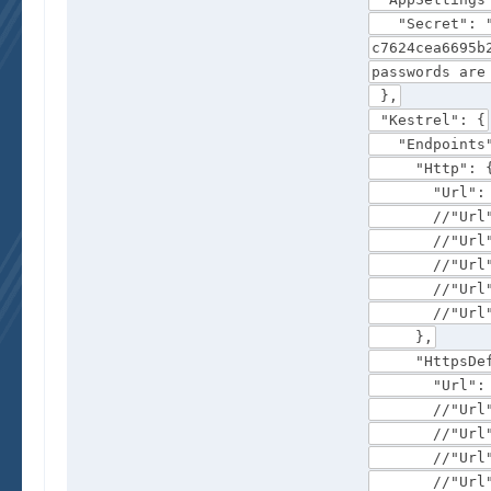
"Secret": "8b
c7624cea6695b
passwords are
},
"Kestrel": {
"Endpoints"
"Http": 
"Url": "htt
//"Url": "h
//"Url": "h
//"Url": "h
//"Url": "h
//"Url": "h
},
"HttpsDefau
"Url": "htt
//"Url": "h
//"Url": "h
//"Url": "h
//"Url": "h