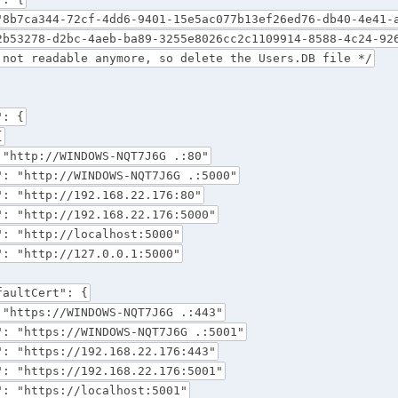
7ca344-72cf-4dd6-9401-15e5ac077b13ef26ed76-db40-4e41-a
2b53278-d2bc-4aeb-ba89-3255e8026cc2c1109914-8588-4c24-92
 not readable anymore, so delete the Users.DB file */
: {
{
p://WINDOWS-NQT7J6G .:80"
ttp://WINDOWS-NQT7J6G .:5000"
ttp://192.168.22.176:80"
ttp://192.168.22.176:5000"
ttp://localhost:5000"
ttp://127.0.0.1:5000"
ltCert": {
ps://WINDOWS-NQT7J6G .:443"
ttps://WINDOWS-NQT7J6G .:5001"
ttps://192.168.22.176:443"
ttps://192.168.22.176:5001"
ttps://localhost:5001"