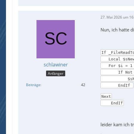
27. Mai 2026 um 16
Nun, ich hatte 
If _FileReadT
Local $sNew
schlawiner
For $i = 1 T
If Not Stri
Anfänger
$sNewText 
Beiträge
42
EndIf
Next
EndIf
leider kam ich 