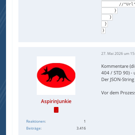
//"Url": "h
}
}
}
}
27. Mai 2026 um 15
Kommentare (d
404 / STD 90) - 
Der JSON-String 
Vor dem Prozess
AspirinJunkie
.
Reaktionen
1
Beiträge
3.416