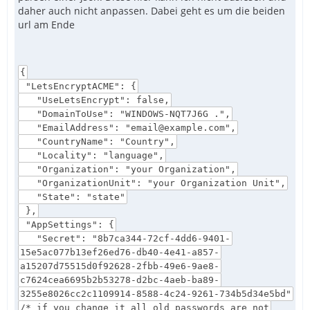
daher auch nicht anpassen. Dabei geht es um die beiden
url am Ende
{
"LetsEncryptACME": {
"UseLetsEncrypt": false,
"DomainToUse": "WINDOWS-NQT7J6G .",
"EmailAddress": "email@example.com",
"CountryName": "Country",
"Locality": "language",
"Organization": "your Organization",
"OrganizationUnit": "your Organization Unit",
"State": "state"
},
"AppSettings": {
"Secret": "8b7ca344-72cf-4dd6-9401-
15e5ac077b13ef26ed76-db40-4e41-a857-
a15207d75515d0f92628-2fbb-49e6-9ae8-
c7624cea6695b2b53278-d2bc-4aeb-ba89-
3255e8026cc2c1109914-8588-4c24-9261-734b5d34e5bd"
/* if you change it all old passwords are not