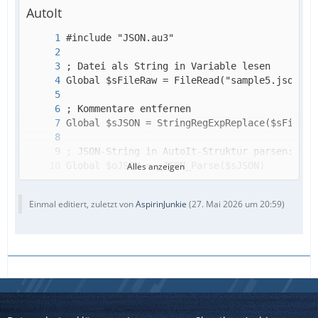
AutoIt
Alles anzeigen
Einmal editiert, zuletzt von
AspirinJunkie
(
27. Mai 2026 um 20:59
)
MsgBox(0,"HttpsDefaultCert", $sHttpsDefaultC