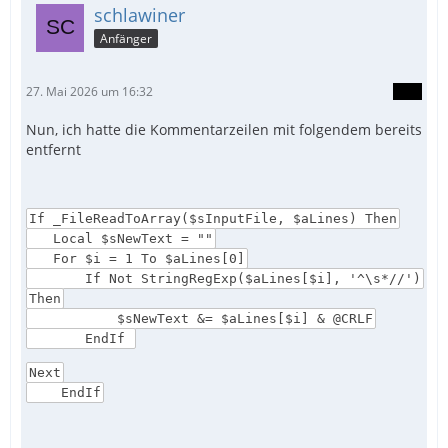
schlawiner
Anfänger
27. Mai 2026 um 16:32
Nun, ich hatte die Kommentarzeilen mit folgendem bereits
entfernt
If _FileReadToArray($sInputFile, $aLines) Then
Local $sNewText = ""
For $i = 1 To $aLines[0]
If Not StringRegExp($aLines[$i], '^\s*//')
Then
$sNewText &= $aLines[$i] & @CRLF
EndIf
Next
EndIf