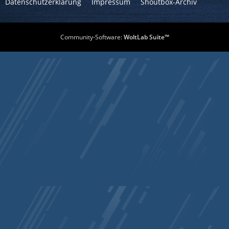
Datenschutzerklärung
Impressum
Shoutbox-Archiv
Community-Software:
WoltLab Suite™