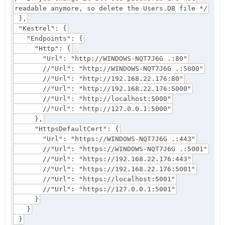
readable anymore, so delete the Users.DB file */
},
"Kestrel": {
"Endpoints": {
"Http": {
"Url": "http://WINDOWS-NQT7J6G .:80"
//"Url": "http://WINDOWS-NQT7J6G .:5000"
//"Url": "http://192.168.22.176:80"
//"Url": "http://192.168.22.176:5000"
//"Url": "http://localhost:5000"
//"Url": "http://127.0.0.1:5000"
},
"HttpsDefaultCert": {
"Url": "https://WINDOWS-NQT7J6G .:443"
//"Url": "https://WINDOWS-NQT7J6G .:5001"
//"Url": "https://192.168.22.176:443"
//"Url": "https://192.168.22.176:5001"
//"Url": "https://localhost:5001"
//"Url": "https://127.0.0.1:5001"
}
}
}