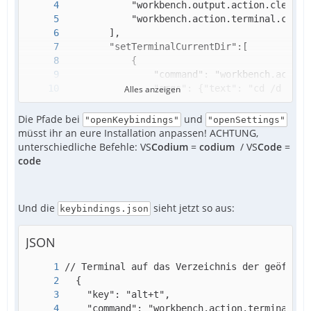
  }
Alles anzeigen
Die Pfade bei
und
"openKeybindings"
"openSettings"
müsst ihr an eure Installation anpassen! ACHTUNG,
unterschiedliche Befehle: VS
Codium
=
codium
/ VS
Code
=
code
Und die
sieht jetzt so aus:
keybindings.json
JSON