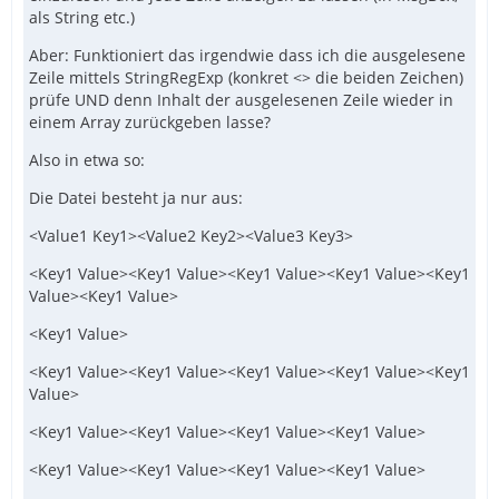
als String etc.)
Aber: Funktioniert das irgendwie dass ich die ausgelesene
Zeile mittels StringRegExp (konkret <> die beiden Zeichen)
prüfe UND denn Inhalt der ausgelesenen Zeile wieder in
einem Array zurückgeben lasse?
Also in etwa so:
Die Datei besteht ja nur aus:
<Value1 Key1><Value2 Key2><Value3 Key3>
<Key1 Value><Key1 Value><Key1 Value><Key1 Value><Key1
Value><Key1 Value>
<Key1 Value>
<Key1 Value><Key1 Value><Key1 Value><Key1 Value><Key1
Value>
<Key1 Value><Key1 Value><Key1 Value><Key1 Value>
<Key1 Value><Key1 Value><Key1 Value><Key1 Value>