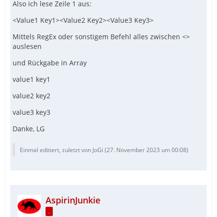
Also ich lese Zeile 1 aus:
<Value1 Key1><Value2 Key2><Value3 Key3>
Mittels RegEx oder sonstigem Befehl alles zwischen <>
auslesen
und Rückgabe in Array
value1 key1
value2 key2
value3 key3
Danke, LG
Einmal editiert, zuletzt von JoGi (
27. November 2023 um 00:08
)
AspirinJunkie
.