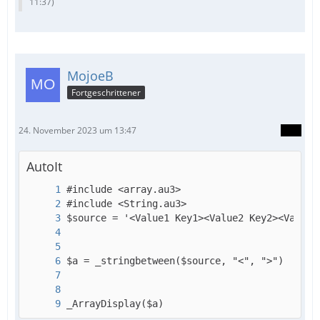
11:37
)
MojoeB
Fortgeschrittener
24. November 2023 um 13:47
AutoIt
_ArrayDisplay($a)