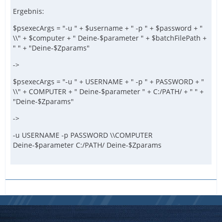
Ergebnis:
$psexecArgs = "-u " + $username + " -p " + $password + "
\\" + $computer + " Deine-$parameter " + $batchFilePath +
" " + "Deine-$Zparams"
->
$psexecArgs = "-u " + USERNAME + " -p " + PASSWORD + "
\\" + COMPUTER + " Deine-$parameter " + C:/PATH/ + " " +
"Deine-$Zparams"
->
-u USERNAME -p PASSWORD \\COMPUTER
Deine-$parameter C:/PATH/ Deine-$Zparams