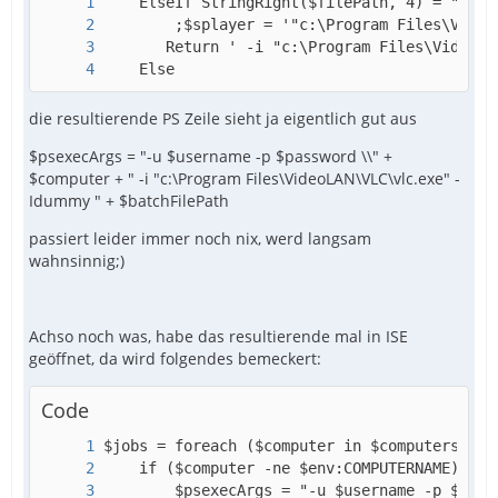
    Else
die resultierende PS Zeile sieht ja eigentlich gut aus
$psexecArgs = "-u $username -p $password \\" +
$computer + " -i "c:\Program Files\VideoLAN\VLC\vlc.exe" -
Idummy " + $batchFilePath
passiert leider immer noch nix, werd langsam
wahnsinnig;)
Achso noch was, habe das resultierende mal in ISE
geöffnet, da wird folgendes bemeckert:
Code