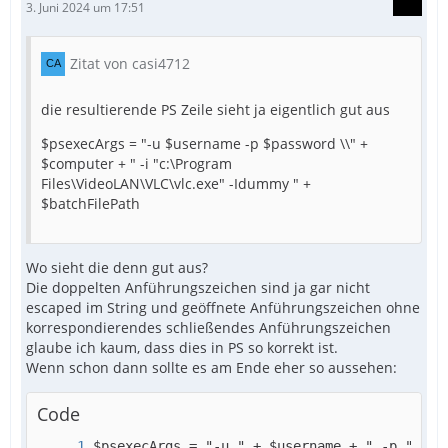
3. Juni 2024 um 17:51
Zitat von casi4712
die resultierende PS Zeile sieht ja eigentlich gut aus
$psexecArgs = "-u $username -p $password \\" +
$computer + " -i "c:\Program
Files\VideoLAN\VLC\vlc.exe" -Idummy " +
$batchFilePath
Wo sieht die denn gut aus?
Die doppelten Anführungszeichen sind ja gar nicht
escaped im String und geöffnete Anführungszeichen ohne
korrespondierendes schließendes Anführungszeichen
glaube ich kaum, dass dies in PS so korrekt ist.
Wenn schon dann sollte es am Ende eher so aussehen:
Code
$psexecArgs = "-u " + $username + " -p " + $