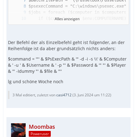
Alles anzeigen
Der Befehl der als Einzelbefehl geht ist folgender, an der
Reihenfolge ist da aber grundsätzlich nichts anders:
$command = '"' & $PsExecPath & '" -d -i -s \\' & $Computer
& ' -u ' & $Username & ' -p "' & $Password & '" "' & $Player
& '" -Idummy "' & $file & '"'
$jobs | Remove-Job
lg und schöne Woche noch
3 Mal editiert, zuletzt von
casi4712
(
3. Juni 2024 um 11:22
)
Moombas
Poweruser