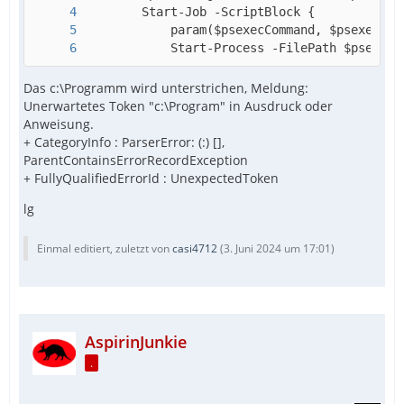
            Start-Process -FilePath $psexecC
Das c:\Programm wird unterstrichen, Meldung:
Unerwartetes Token "c:\Program" in Ausdruck oder
Anweisung.
+ CategoryInfo : ParserError: (:) [],
ParentContainsErrorRecordException
+ FullyQualifiedErrorId : UnexpectedToken
EndFunc
lg
Einmal editiert, zuletzt von
casi4712
(
3. Juni 2024 um 17:01
)
AspirinJunkie
.