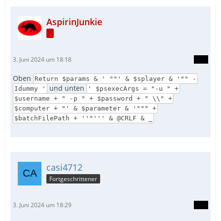
AspirinJunkie
.
3. Juni 2024 um 18:18
Oben
Return $params & ' ""' & $splayer & '"" -
und unten
Idummy '
' $psexecArgs = "-u " +
$username + " -p " + $password + " \\" +
$computer + "' & $parameter & '""" +
$batchFilePath + ''"''' & @CRLF & _
casi4712
Fortgeschrittener
3. Juni 2024 um 18:29