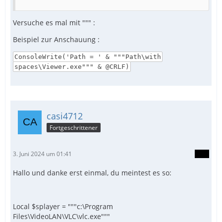
Versuche es mal mit """ :
Beispiel zur Anschauung :
ConsoleWrite('Path = ' & """Path\with
spaces\Viewer.exe""" & @CRLF)
casi4712
Fortgeschrittener
3. Juni 2024 um 01:41
Hallo und danke erst einmal, du meintest es so:
Local $splayer = """c:\Program
Files\VideoLAN\VLC\vlc.exe"""