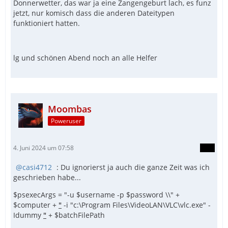
Donnerwetter, das war ja eine Zangengeburt lach, es funz
jetzt, nur komisch dass die anderen Dateitypen
funktioniert hatten.
lg und schönen Abend noch an alle Helfer
Moombas
Poweruser
4. Juni 2024 um 07:58
casi4712
: Du ignorierst ja auch die ganze Zeit was ich
geschrieben habe...
$psexecArgs = "-u $username -p $password \\" +
$computer +
"
-i "c:\Program Files\VideoLAN\VLC\vlc.exe" -
Idummy
"
+ $batchFilePath