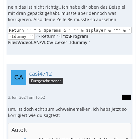
nein das ist nicht richtig., ich habe dir oben das Beispiel
mit dran gepackt gehabt, musste aber dennoch was
korrigieren. Also deine Zeile 36 müsste so aussehen:
Return "' " & $params & ' "' & $splayer & '"' & "
-> Return
' -i "c:\Program
-Idummy '"
Files\VideoLAN\VLC\vlc.exe" -Idummy '
casi4712
Fortgeschrittener
3. Juni 2024 um 16:52
Hm, ist doch echt zum Schweinemelken, ich habs jetzt so
korrigiert wie du sagtest:
AutoIt