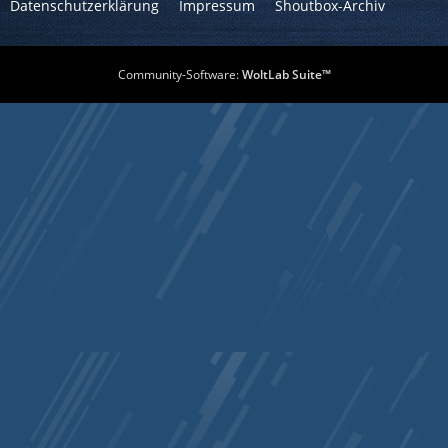
Datenschutzerklärung
Impressum
Shoutbox-Archiv
Community-Software:
WoltLab Suite™