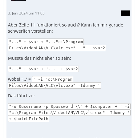
3. Juni 2024 um 11:03
Aber Zeile 11 funktioniert so auch? Kann ich mir gerade
schwerlich vorstellen:
"..." + $var + "..."c:\Program
Files\VideoLAN\VLC\vlc.exe"..." + $var2
Müsste das nicht eher so sein:
"..." + $var + '...' + $var2
wobei '...' =
' -i "c:\Program
Files\VideoLAN\VLC\vlc.exe" -Idummy '
Das führt zu:
"-u $username -p $password \\" + $computer + ' -i
"c:\Program Files\VideoLAN\VLC\vlc.exe" -Idummy '
+ $batchFilePath