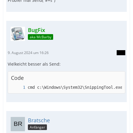
Probier mal Send("#+s")
BugFix
aka McBarby
9. August 2024 um 16:26
Vielkeicht besser als Send:
Code
cmd c:\Windows\System32\SnippingTool.exe /ne
Bratsche
Anfänger