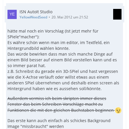
ISN AutoIt Studio
YellowWeedSeed
20. Mai 2012 um 21:52
hätte mal noch ein Vorschlag (Ist jetzt mehr für
SPiele"macher"):
Es währe schön wenn man im editor, im Textfeld, ein
Hintergrundbild wählen könnte.
Das würde bewirken dass man sich manche Dinge auf
einem Bild besser auf einem Bild vorstellen kann und es
so immer parat hat.
z.B. Schreibst du gerade ein 3D-SPiel und hast vergessen
wie die X-Achse verläuft oder willst etwas aus einem
anderen SPiel übernehmen und deshalb einen screen als
Hintergrund haben wie es aussehen soll/könnte.
Außerdem vermiss ich beim skripten immer dieses
Fenster das beim Schreiben Vorschläge macht zu
Funktionen die mit den gleichen Buchstaben beginnen
Das erste kann auch einfach als schickes Background
Image "missbraucht" werden