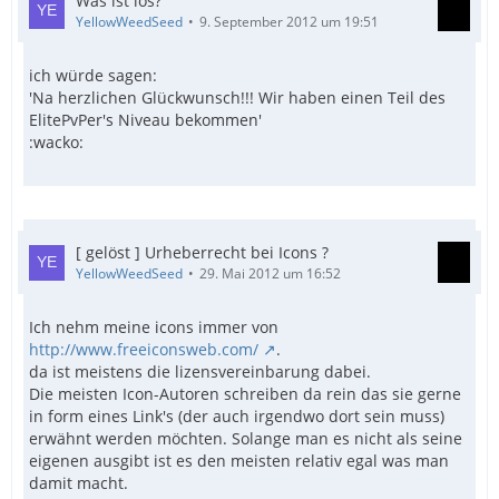
Was ist los?
YellowWeedSeed
9. September 2012 um 19:51
ich würde sagen:
'Na herzlichen Glückwunsch!!! Wir haben einen Teil des
ElitePvPer's Niveau bekommen'
:wacko:
[ gelöst ] Urheberrecht bei Icons ?
YellowWeedSeed
29. Mai 2012 um 16:52
Ich nehm meine icons immer von
http://www.freeiconsweb.com/
.
da ist meistens die lizensvereinbarung dabei.
Die meisten Icon-Autoren schreiben da rein das sie gerne
in form eines Link's (der auch irgendwo dort sein muss)
erwähnt werden möchten. Solange man es nicht als seine
eigenen ausgibt ist es den meisten relativ egal was man
damit macht.