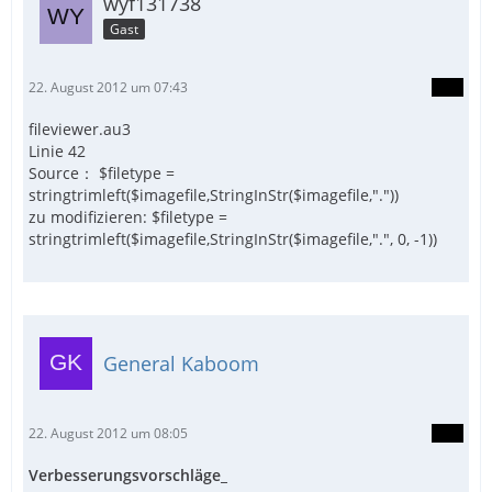
wyf131738
Gast
22. August 2012 um 07:43
fileviewer.au3
Linie 42
Source： $filetype =
stringtrimleft($imagefile,StringInStr($imagefile,"."))
zu modifizieren: $filetype =
stringtrimleft($imagefile,StringInStr($imagefile,".", 0, -1))
General Kaboom
22. August 2012 um 08:05
Verbesserungsvorschläge_