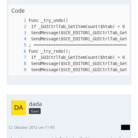
Code
 SendMessage($SCE_EDITOR[_GUICtrlTab_GetCurF
dada
Gast
12. Oktober 2012 um 11:45