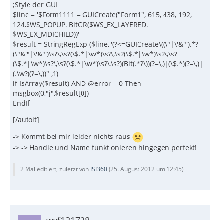
;Style der GUI
$line = '$Form1111 = GUICreate("Form1", 615, 438, 192,
124,$WS_POPUP, BitOR($WS_EX_LAYERED,
$WS_EX_MDICHILD))'
$result = StringRegExp ($line, '(?<=GUICreate\((\"|\'&"').*?
(\"&'"|\'&"')\s?\,\s?(\$.*|\w*)\s?\,\s?(\$.*|\w*)\s?\,\s?
(\$.*|\w*)\s?\,\s?(\$.*|\w*)\s?\,\s?)(Bit(.*?\))(?=\,)|(\$.*)(?=\,)|
(.\w?)(?=\,))" ,1)
if IsArray($result) AND @error = 0 Then
msgbox(0,"j",$result[0])
EndIf
[/autoit]
-> Kommt bei mir leider nichts raus
-> -> Handle und Name funktionieren hingegen perfekt!
2 Mal editiert, zuletzt von
ISI360
(
25. August 2012 um 12:45
)