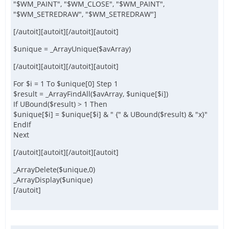
"$WM_PAINT", "$WM_CLOSE", "$WM_PAINT",
"$WM_SETREDRAW", "$WM_SETREDRAW"]
[/autoit][autoit][/autoit][autoit]
$unique = _ArrayUnique($avArray)
[/autoit][autoit][/autoit][autoit]
For $i = 1 To $unique[0] Step 1
$result = _ArrayFindAll($avArray, $unique[$i])
If UBound($result) > 1 Then
$unique[$i] = $unique[$i] & " {" & UBound($result) & "x}"
EndIf
Next
[/autoit][autoit][/autoit][autoit]
_ArrayDelete($unique,0)
_ArrayDisplay($unique)
[/autoit]