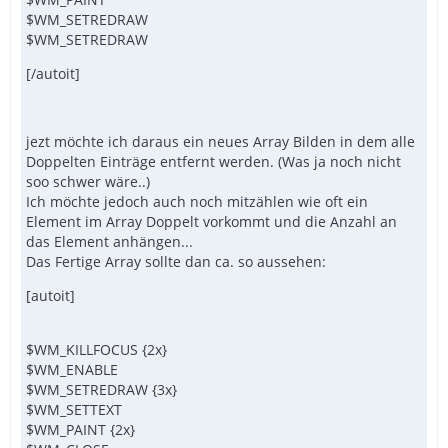
$WM_SETREDRAW
$WM_SETREDRAW
[/autoit]
jezt möchte ich daraus ein neues Array Bilden in dem alle
Doppelten Einträge entfernt werden. (Was ja noch nicht
soo schwer wäre..)
Ich möchte jedoch auch noch mitzählen wie oft ein
Element im Array Doppelt vorkommt und die Anzahl an
das Element anhängen...
Das Fertige Array sollte dan ca. so aussehen:
[autoit]
$WM_KILLFOCUS {2x}
$WM_ENABLE
$WM_SETREDRAW {3x}
$WM_SETTEXT
$WM_PAINT {2x}