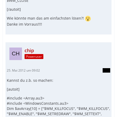
$WM_CLOSE
[/autoit]
Wie könnte man das am einfachsten lösen?!
Danke im Vorraus!!!!
chip
Poweruser
25. Mai 2012 um 09:02
Kannst du z.b. so machen:
[autoit]
#include <Array.au3>
#include <WindowsConstants.au3>
Dim $avArray[10] = ["$WM_KILLFOCUS", "$WM_KILLFOCUS",
"$WM_ENABLE", "$WM_SETREDRAW", "$WM_SETTEXT",