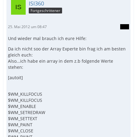
ISI360
Fortgeschrittener
25. Mai 2012 um 08:47
Und wieder mal brauch ich eure Hilfe:
Da ich nicht soo der Array Experte bin frag ich am besten
gleich euch:
Also...ich habe ein array in dem z.b folgende Werte
stehen:
[autoit]
$WM_KILLFOCUS
$WM_KILLFOCUS
$WM_ENABLE
$WM_SETREDRAW
$WM_SETTEXT
$WM_PAINT
$WM_CLOSE
$WM_PAINT