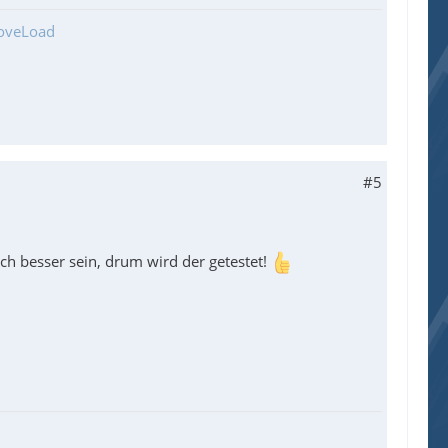
ooveLoad
#5
och besser sein, drum wird der getestet!