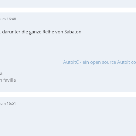
 um 16:48
 darunter die ganze Reihe von Sabaton.
AutoItC - ein open source AutoIt c
la
 favilla
 um 16:51