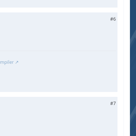
#6
ompiler
#7