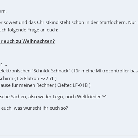
rum,
er soweit und das Christkind steht schon in den Startlöchern. Nur
ach folgende Frage an euch:
hr euch zu Weihnachten?
 ...
 elektronischen "Schnick-Schnack" ( für meine Mikrocontroller ba
dschirm ( LG Flatron E2251 )
häuse für meinen Rechner ( Cieftec LF-01B )
nische Sachen, also weder Lego, noch Weltfrieden^^
t euch, was wünscht ihr euch so?