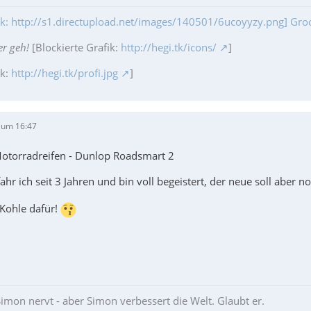
fik: http://s1.directupload.net/images/140501/6ucoyyzy.png] Gr
er geh!
[Blockierte Grafik:
http://hegi.tk/icons/
]
ik:
http://hegi.tk/profi.jpg
]
 um 16:47
Motorradreifen - Dunlop Roadsmart 2
hr ich seit 3 Jahren und bin voll begeistert, der neue soll aber n
e Kohle dafür!
imon nervt - aber Simon verbessert die Welt. Glaubt er.