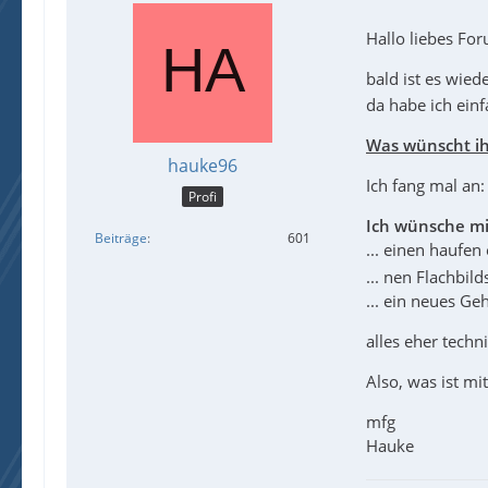
Hallo liebes Fo
bald ist es wied
da habe ich einf
Was wünscht i
hauke96
Ich fang mal an:
Profi
Ich wünsche mir
Beiträge
601
... einen haufen
... nen Flachbil
... ein neues Ge
alles eher tech
Also, was ist mi
mfg
Hauke