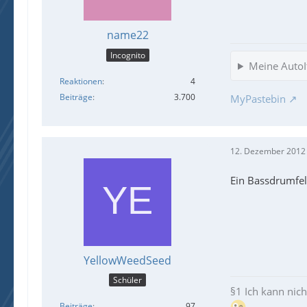
name22
Incognito
Meine AutoIt
Reaktionen
4
Beiträge
3.700
MyPastebin
12. Dezember 2012
Ein Bassdrumfel
YellowWeedSeed
Schüler
§1 Ich kann nic
Beiträge
97