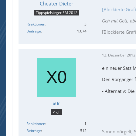
Cheater Dieter
[Blockierte Gra
Tippspielsieger EM 2012
Geh mit Gott, ab
Reaktionen
3
Beiträge
1.074
[Blockierte Graf
12. Dezember 2012
ein neuer Satz 
Den Vorgänger fa
- Alternativ: Di
x0r
Profi
Reaktionen
1
Beiträge
512
Simon nörgelt, S