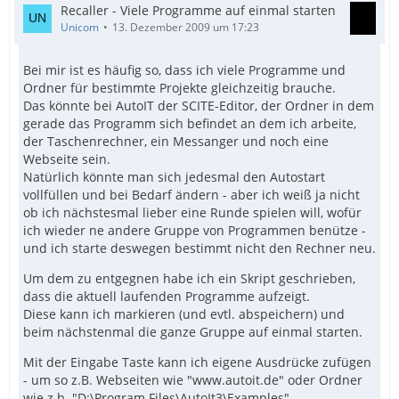
Recaller - Viele Programme auf einmal starten
Unicom
13. Dezember 2009 um 17:23
Bei mir ist es häufig so, dass ich viele Programme und
Ordner für bestimmte Projekte gleichzeitig brauche.
Das könnte bei AutoIT der SCITE-Editor, der Ordner in dem
gerade das Programm sich befindet an dem ich arbeite,
der Taschenrechner, ein Messanger und noch eine
Webseite sein.
Natürlich könnte man sich jedesmal den Autostart
vollfüllen und bei Bedarf ändern - aber ich weiß ja nicht
ob ich nächstesmal lieber eine Runde spielen will, wofür
ich wieder ne andere Gruppe von Programmen benütze -
und ich starte deswegen bestimmt nicht den Rechner neu.
Um dem zu entgegnen habe ich ein Skript geschrieben,
dass die aktuell laufenden Programme aufzeigt.
Diese kann ich markieren (und evtl. abspeichern) und
beim nächstenmal die ganze Gruppe auf einmal starten.
Mit der Eingabe Taste kann ich eigene Ausdrücke zufügen
- um so z.B. Webseiten wie "www.autoit.de" oder Ordner
wie z.b. "D:\Program Files\AutoIt3\Examples"