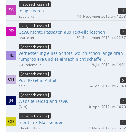
[ abgeschlossen ]
Imagesearch
14
Zasalamel
19. November 2012 um 12:53
[ abgeschlossen ]
Gewünschte Passagen aus Text-File löschen
7
prankster
26. September 2012 um 22:37
[ abgeschlossen ]
Verbesserung eines Scripts, wo ich schon lange dran
rumprobiere und es einfach nicht schaffe...
klausdiemaus
9. Juli 2012 um 14:01
[ abgeschlossen ]
Post Paket in Autoit
5
chip
4. Mai 2012 um 21:49
[ abgeschlossen ]
Website reload and save.
7
[Nils]
10. April 2012 um 14:20
[ abgeschlossen ]
Input in E-Mail senden
1
Cheater Dieter
2. März 2012 um 05:52