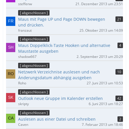
steffenw
21. Dezember 2013 um 23:51
[ abgeschlossen ]
Maus mit Page UP und Page DOWN bewegen
21
und drücken.
franzaut
25. Oktober 2013 um 14:09
[ abgeschlossen ]
Maus Doppelklick-Taste Hooken und alternative
4
Maustaste ausgeben
shadow667
2. September 2013 um 20:29
[ abgeschlossen ]
Netzwerk Verzeichnise auslesen und nach
10
Änderungsdatum abhängig ausgeben
Roho
27. Juni 2013 um 10:53
[ abgeschlossen ]
Outlook neue Gruppe im Kalender erstellen
42
skripty
6. Juni 2013 um 18:27
[ abgeschlossen ]
Auslesen aus einer Datei und schreiben
2
Caven
7. Februar 2013 um 18:46