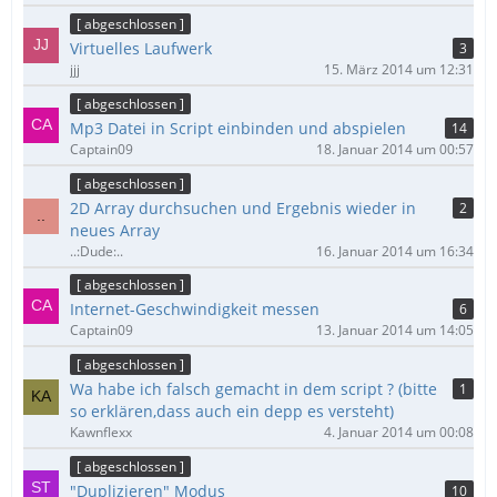
[ abgeschlossen ]
Virtuelles Laufwerk
3
jjj
15. März 2014 um 12:31
[ abgeschlossen ]
Mp3 Datei in Script einbinden und abspielen
14
Captain09
18. Januar 2014 um 00:57
[ abgeschlossen ]
2D Array durchsuchen und Ergebnis wieder in
2
neues Array
..:Dude:..
16. Januar 2014 um 16:34
[ abgeschlossen ]
Internet-Geschwindigkeit messen
6
Captain09
13. Januar 2014 um 14:05
[ abgeschlossen ]
Wa habe ich falsch gemacht in dem script ? (bitte
1
so erklären,dass auch ein depp es versteht)
Kawnflexx
4. Januar 2014 um 00:08
[ abgeschlossen ]
"Duplizieren" Modus
10