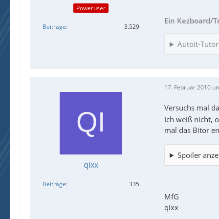
Poweruser
Ein Kezboard/Trei
Beiträge
3.529
Autoit-Tutor
17. Februar 2010 u
Versuchs mal d
Ich weiß nicht, 
mal das Bitor en
Spoiler anze
qixx
Beiträge
335
MfG
qixx