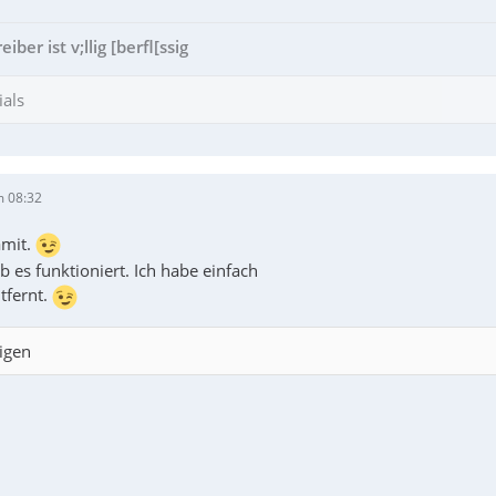
ber ist v;llig [berfl[ssig
ials
m 08:32
amit.
ob es funktioniert. Ich habe einfach
tfernt.
igen