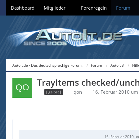
Dashboard
Mitglieder
Forenregeln
Forum
AutoIt.de - Das deutschsprachige Forum.
Forum
AutoIt 3
Hil
TrayItems checked/unc
qon
16. Februar 2010 um
[ gelöst ]
16. Februar 2010 u