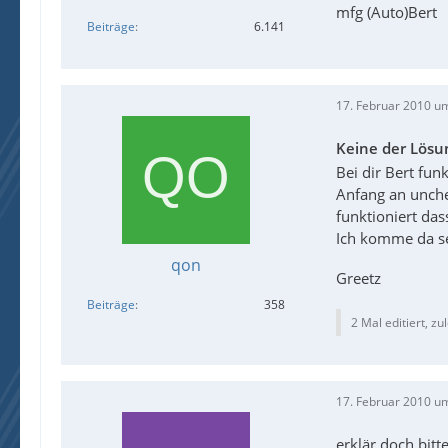
mfg (Auto)Bert
Beiträge
6.141
17. Februar 2010 u
Keine der Lösu
Bei dir Bert fu
Anfang an unchec
funktioniert das
Ich komme da se
qon
Greetz
Beiträge
358
2 Mal editiert, zu
17. Februar 2010 u
erklär doch bit