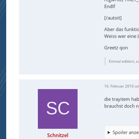
EndIf
[/autoit]
Aber das funktio
Weiss wer eine 
Greetz qon
Einmal editiert, z
16. Februar 2010 u
die trayitem ha
brauchst doch n
Spoiler anze
Schnitzel