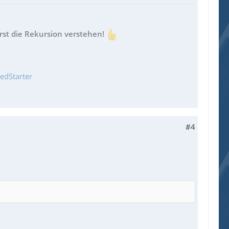
st die Rekursion verstehen!
edStarter
#4