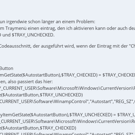
nun irgendwie schon länger an einem Problem:
em Traymenü einen eintrag, den ich aktivieren kann oder auch dea
D und $TRAY_UNCHECKED.
n Codeausschnitt, der ausgeführt wird, wenn der Eintrag mit der
Button
temGetState($AutostartButton),$TRAY_CHECKED) = $TRAY_CHECKED 
, also passiert das hier:
Y_CURRENT_USER\Software\Microsoft\Windows\CurrentVersion\R
te($AutostartButton,$TRAY_UNCHECKED)
_CURRENT_USER\Software\WinampControl","Autostart","REG_SZ",
TrayItemGetState($AutostartButton),$TRAY_UNCHECKED) = $TRAY_
_CURRENT_USER\Software\Microsoft\Windows\CurrentVersion\Run
te($AutostartButton,$TRAY_CHECKED)
_CURRENT_USER\Software\WinampControl","Autostart","REG_SZ",