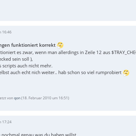
m 16:46
ngen funktioniert korrekt
nktioniert es zwar, wenn man allerdings in Zeile 12 aus $TRAY_
ked sein soll ),
s scripts auch nicht mehr.
lbst auch echt nich weiter.. hab schon so viel rumprobiert
letzt von
qon
(
18. Februar 2010 um 16:51
)
m 17:24
te nochmal genau was du haben willst.