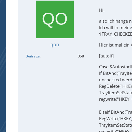
Hi,
also ich hänge 
Ich will in mein
$TRAY_CHECKE
qon
Hier ist mal ei
[autoit]
Beiträge
358
Case $Autostart
If BitAnd(TrayI
unchecked werden
RegDelete("HKE
TrayItemSetSta
regwrite("HKEY
ElseIf BitAnd(
RegWrite("HKEY
TrayItemSetSta
regwrite("HKEY