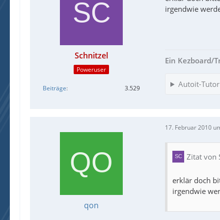
irgendwie werde
Schnitzel
Ein Kezboard/Trei
Poweruser
Autoit-Tutor
Beiträge
3.529
17. Februar 2010 u
Zitat von 
erklär doch b
irgendwie wer
qon