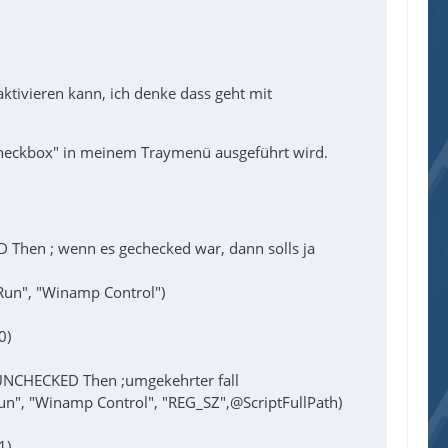
ktivieren kann, ich denke dass geht mit
 "Checkbox" in meinem Traymenü ausgeführt wird.
Then ; wenn es gechecked war, dann solls ja
un", "Winamp Control")
0)
UNCHECKED Then ;umgekehrter fall
", "Winamp Control", "REG_SZ",@ScriptFullPath)
1)