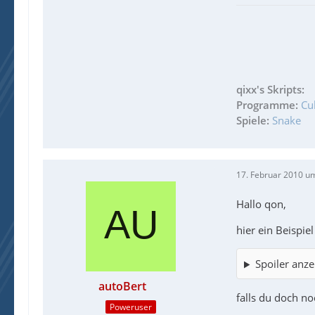
qixx's Skripts:
Programme:
Cu
Spiele:
Snake
17. Februar 2010 u
Hallo qon,
hier ein Beispi
Spoiler anze
autoBert
falls du doch no
Poweruser