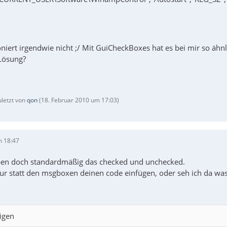
niert irgendwie nicht ;/ Mit GuiCheckBoxes hat es bei mir so ähnli
Lösung?
uletzt von
qon
(
18. Februar 2010 um 17:03
)
m 18:47
ben doch standardmäßig das checked und unchecked.
ur statt den msgboxen deinen code einfügen, oder seh ich da was
igen