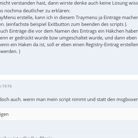
icht verstanden hast, dann wirste denke auch keine Lösung wis
hs nochma deutlicher zu erklären:
yMenü erstelle, kann ich in diesem Traymenü ja Einträge machen, 
n. (einfachste beispiel Exitbutton zum beenden des scripts ).
auch Einträge die vor dem Namen des Eintrags ein Häkchen haben o
nn er gedrückt wurde bzw umgeschaltet wurde, und dann eben en
wenn ein Haken da ist, soll er eben einen Registry-Eintrag erste
 werden. )
m 19:16
doch auch. wenn man mein script nimmt und statt den msgboxen 
igen