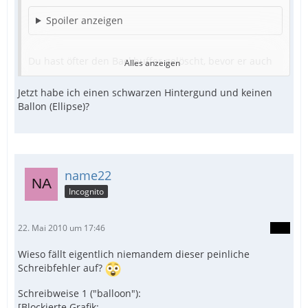
Spoiler anzeigen
Du hast öfter den Backbuffer gelöscht, bevor er auch
Alles anzeigen
nur auf das Fenster gemalt werden konnte.
Ich habe es jetzt auch ohne die letzte Funktion
Jetzt habe ich einen schwarzen Hintergund und keinen
gemacht
Ballon (Ellipse)?
name22
Incognito
22. Mai 2010 um 17:46
Wieso fällt eigentlich niemandem dieser peinliche
Schreibfehler auf?
Schreibweise 1 ("balloon"):
[Blockierte Grafik: