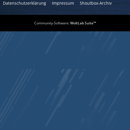
Datenschutzerklärung
Impressum
Shoutbox-Archiv
Community-Software:
WoltLab Suite™