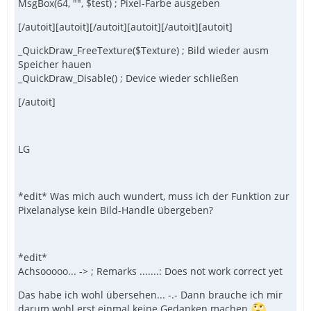
MsgBox(64, "", $test) ; Pixel-Farbe ausgeben
[/autoit][autoit][/autoit][autoit][/autoit][autoit]
_QuickDraw_FreeTexture($Texture) ; Bild wieder ausm
Speicher hauen
_QuickDraw_Disable() ; Device wieder schließen
[/autoit]
LG
*edit* Was mich auch wundert, muss ich der Funktion zur
Pixelanalyse kein Bild-Handle übergeben?
*edit*
Achsooooo... -> ; Remarks .......: Does not work correct yet
Das habe ich wohl übersehen... -.- Dann brauche ich mir
darum wohl erst einmal keine Gedanken machen