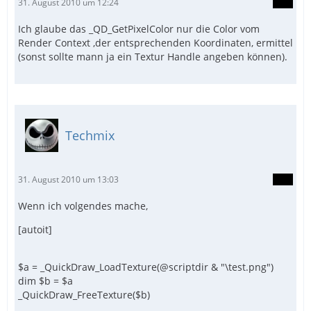
31. August 2010 um 12:24
Ich glaube das _QD_GetPixelColor nur die Color vom
Render Context ,der entsprechenden Koordinaten, ermittel
(sonst sollte mann ja ein Textur Handle angeben können).
Techmix
31. August 2010 um 13:03
Wenn ich volgendes mache,
[autoit]
$a = _QuickDraw_LoadTexture(@scriptdir & "\test.png")
dim $b = $a
_QuickDraw_FreeTexture($b)