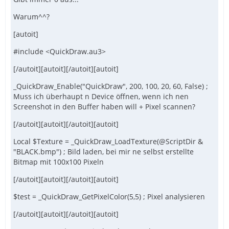
Warum^^?
[autoit]
#include <QuickDraw.au3>
[/autoit][autoit][/autoit][autoit]
_QuickDraw_Enable("QuickDraw", 200, 100, 20, 60, False) ;
Muss ich überhaupt n Device öffnen, wenn ich nen
Screenshot in den Buffer haben will + Pixel scannen?
[/autoit][autoit][/autoit][autoit]
Local $Texture = _QuickDraw_LoadTexture(@ScriptDir &
"BLACK.bmp") ; Bild laden, bei mir ne selbst erstellte
Bitmap mit 100x100 Pixeln
[/autoit][autoit][/autoit][autoit]
$test = _QuickDraw_GetPixelColor(5,5) ; Pixel analysieren
[/autoit][autoit][/autoit][autoit]