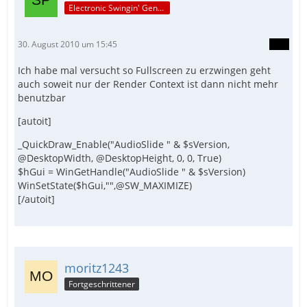
Electronic Swingin' Gentleman
30. August 2010 um 15:45
Ich habe mal versucht so Fullscreen zu erzwingen geht
auch soweit nur der Render Context ist dann nicht mehr
benutzbar
[autoit]
_QuickDraw_Enable("AudioSlide " & $sVersion,
@DesktopWidth, @DesktopHeight, 0, 0, True)
$hGui = WinGetHandle("AudioSlide " & $sVersion)
WinSetState($hGui,"",@SW_MAXIMIZE)
[/autoit]
moritz1243
Fortgeschrittener