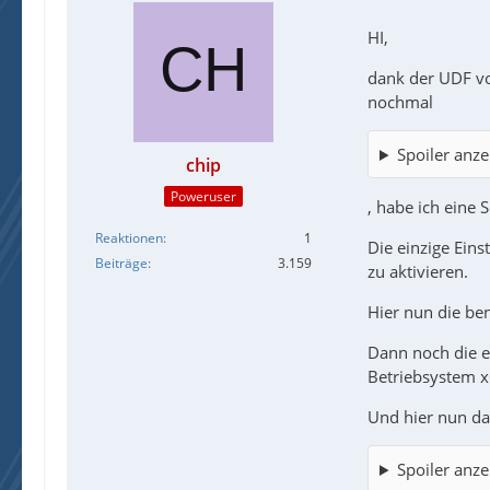
HI,
dank der UDF vo
nochmal
Spoiler anze
chip
Poweruser
, habe ich eine
Reaktionen
1
Die einzige Ein
Beiträge
3.159
zu aktivieren.
Hier nun die be
Dann noch die 
Betriebsystem x
Und hier nun das
Spoiler anze