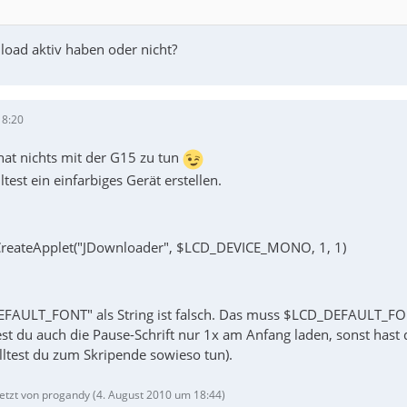
oad aktiv haben oder nicht?
18:20
hat nichts mit der G15 zu tun
ltest ein einfarbiges Gerät erstellen.
CreateApplet("JDownloader", $LCD_DEVICE_MONO, 1, 1)
FAULT_FONT" als String ist falsch. Das muss $LCD_DEFAULT_FO
st du auch die Pause-Schrift nur 1x am Anfang laden, sonst has
lltest du zum Skripende sowieso tun).
letzt von progandy (
4. August 2010 um 18:44
)