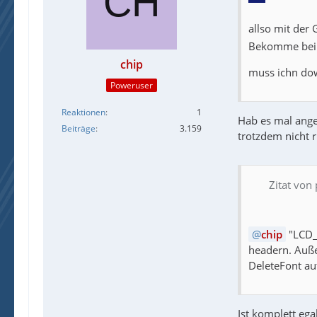
allso mit der
Bekomme bei 
chip
muss ichn dow
Poweruser
Reaktionen
1
Hab es mal ange
Beiträge
3.159
trotzdem nicht r
Zitat von
chip
"LCD_
headern. Auße
DeleteFont au
Ist komplett ega