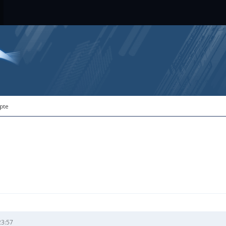
ipte
23:57