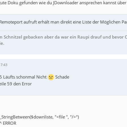
 gute Doku gefunden wie du JDownloader ansprechen kannst übe
moteport aufruft erhält man direkt eine Liste der Möglichen Pa
in Schnitzel gebacken aber da war ein Raupi drauf und bevor
ie.
17:43
15 Läufts schonmal Nicht
Schade
le 59 den Error
StringBetween($downliste, "<file ", "/>")
 ^ ERROR