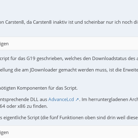
n Carsten8, da Carsten8 inaktiv ist und scheinbar nur ich noch d
igen
 Script für das G19 geschrieben, welches den Downloadstatus des 
stellung die am JDownloader gemacht werden muss, ist die Erwei
nötigten Komponenten für das Script.
entsprechende DLL aus
AdvanceLcd
. Im herruntergladenen Ar
64 oder x86 zu finden.
 eigentliche Script (die fünf Funktionen oben sind drin weil dies
igen