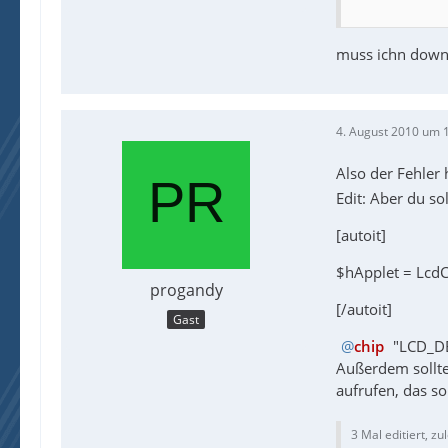
muss ichn downl
4. August 2010 um 
Also der Fehler 
Edit: Aber du sol
[autoit]
$hApplet = Lcd
progandy
[/autoit]
Gast
chip
"LCD_DE
Außerdem sollte
aufrufen, das so
3 Mal editiert, zu