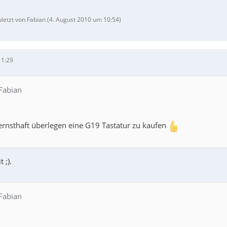
uletzt von Fabian (
4. August 2010 um 10:54
)
11:29
 Fabian
ernsthaft überlegen eine G19 Tastatur zu kaufen
 ;).
 Fabian