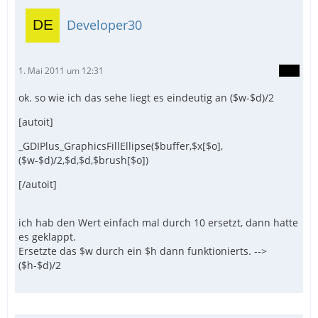
Developer30
1. Mai 2011 um 12:31
ok. so wie ich das sehe liegt es eindeutig an ($w-$d)/2
[autoit]
_GDIPlus_GraphicsFillEllipse($buffer,$x[$o],
($w-$d)/2,$d,$d,$brush[$o])
[/autoit]
ich hab den Wert einfach mal durch 10 ersetzt, dann hatte
es geklappt.
Ersetzte das $w durch ein $h dann funktionierts. -->
($h-$d)/2