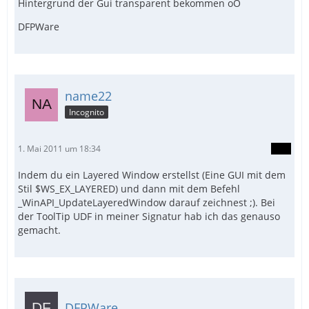
Hintergrund der Gui transparent bekommen oO
DFPWare
name22
Incognito
1. Mai 2011 um 18:34
Indem du ein Layered Window erstellst (Eine GUI mit dem
Stil $WS_EX_LAYERED) und dann mit dem Befehl
_WinAPI_UpdateLayeredWindow darauf zeichnest ;). Bei
der ToolTip UDF in meiner Signatur hab ich das genauso
gemacht.
DFPWare