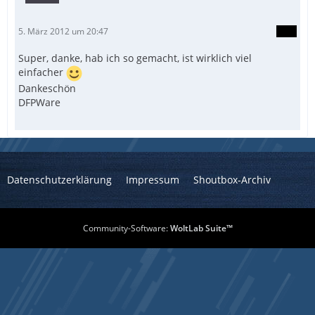
5. März 2012 um 20:47
Super, danke, hab ich so gemacht, ist wirklich viel
einfacher
Dankeschön
DFPWare
Datenschutzerklärung
Impressum
Shoutbox-Archiv
Community-Software:
WoltLab Suite™