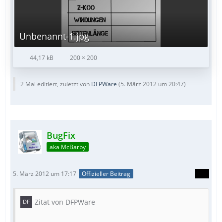
Unbenannt-1.jpg
44,17 kB
200 × 200
2 Mal editiert, zuletzt von
DFPWare
(
5. März 2012 um 20:47
)
BugFix
aka McBarby
5. März 2012 um 17:17
Offizieller Beitrag
Zitat von DFPWare