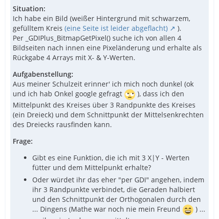
Situation:
Ich habe ein Bild (weißer Hintergrund mit schwarzem,
gefülltem Kreis
(eine Seite ist leider abgeflacht)
).
Per _GDIPlus_BitmapGetPixel() suche ich von allen 4
Bildseiten nach innen eine Pixeländerung und erhalte als
Rückgabe 4 Arrays mit X- & Y-Werten.
Aufgabenstellung:
Aus meiner Schulzeit erinner' ich mich noch dunkel (ok
und ich hab Onkel google gefragt
), dass ich den
Mittelpunkt des Kreises über 3 Randpunkte des Kreises
(ein Dreieck) und dem Schnittpunkt der Mittelsenkrechten
des Dreiecks rausfinden kann.
Frage:
Gibt es eine Funktion, die ich mit 3 X|Y - Werten
fütter und dem Mittelpunkt erhalte?
Oder würdet ihr das eher "per GDI" angehen, indem
ihr 3 Randpunkte verbindet, die Geraden halbiert
und den Schnittpunkt der Orthogonalen durch den
... Dingens (Mathe war noch nie mein Freund
) ...