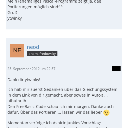
Mein (ehemaliges Pascal-Programm) zeigt ja, daß
Portierungen möglich sind^^
Gruß
ytwinky
neod
ehem. fredowsky
25. September 2012 um 22:57
Dank dir ytwinky!
Ich hab mir zuerst Gedanken über das Gleichungssystem
in dem Link von dir gemacht, aber sowas in AutoIt ...
uihuihuih
Den FreeBasic-Code schau ich mir morgen. Danke auch
dafür. Über das Portieren ... lassen wir das lieber
Momentan verfolge ich AspirinJunkies Vorschlag: