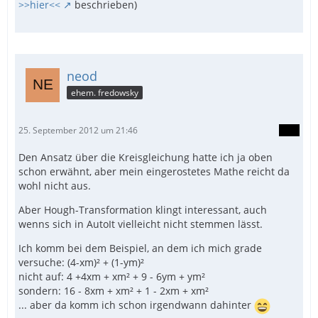
>>hier<<
beschrieben)
neod
ehem. fredowsky
25. September 2012 um 21:46
Den Ansatz über die Kreisgleichung hatte ich ja oben
schon erwähnt, aber mein eingerostetes Mathe reicht da
wohl nicht aus.
Aber Hough-Transformation klingt interessant, auch
wenns sich in AutoIt vielleicht nicht stemmen lässt.
Ich komm bei dem Beispiel, an dem ich mich grade
versuche: (4-xm)² + (1-ym)²
nicht auf: 4 +4xm + xm² + 9 - 6ym + ym²
sondern: 16 - 8xm + xm² + 1 - 2xm + xm²
... aber da komm ich schon irgendwann dahinter