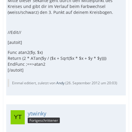
Mitte dieser Sekante geht durch den Mittelpunkt des
Kreises und gibt dir im Verlauf beim Farbwechsel
(weiss/schwarz) den 3. Punkt auf deinem Kreisbogen.
//Edit//
[autoit]
Func atan2($y, $x)
Return (2 * ATan($y / ($x + Sqrt($x * $x + $y * $y))))
EndFunc ;==>atan2
[/autoit]
Einmal editiert, zuletzt von
Andy
(
26. September 2012 um 20:03
)
ytwinky
Fortgeschrittener