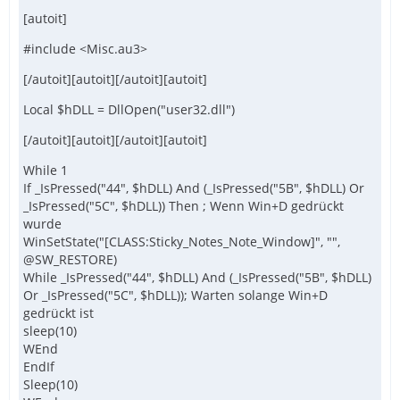
[autoit]
#include <Misc.au3>
[/autoit][autoit][/autoit][autoit]
Local $hDLL = DllOpen("user32.dll")
[/autoit][autoit][/autoit][autoit]
While 1
If _IsPressed("44", $hDLL) And (_IsPressed("5B", $hDLL) Or
_IsPressed("5C", $hDLL)) Then ; Wenn Win+D gedrückt
wurde
WinSetState("[CLASS:Sticky_Notes_Note_Window]", "",
@SW_RESTORE)
While _IsPressed("44", $hDLL) And (_IsPressed("5B", $hDLL)
Or _IsPressed("5C", $hDLL)); Warten solange Win+D
gedrückt ist
sleep(10)
WEnd
EndIf
Sleep(10)