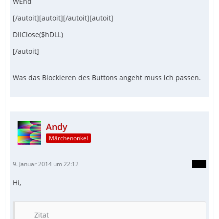
WEnd
[/autoit][autoit][/autoit][autoit]
DllClose($hDLL)
[/autoit]
Was das Blockieren des Buttons angeht muss ich passen.
Andy
Märchenonkel
9. Januar 2014 um 22:12
Hi,
Zitat