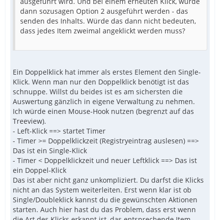
ausgeführt wird. Und bei einem erneuten Klick, würde
dann sozusagen Option 2 ausgeführt werden - das
senden des Inhalts. Würde das dann nicht bedeuten,
dass jedes Item zweimal angeklickt werden muss?
Ein Doppelklick hat immer als erstes Element den Single-
Klick. Wenn man nur den Doppelklick benötigt ist das
schnuppe. Willst du beides ist es am sichersten die
Auswertung gänzlich in eigene Verwaltung zu nehmen.
Ich würde einen Mouse-Hook nutzen (begrenzt auf das
Treeview).
- Left-Klick ==> startet Timer
- Timer >= Doppelklickzeit (Registryeintrag auslesen) ==>
Das ist ein Single-Klick
- Timer < Doppelklickzeit und neuer Leftklick ==> Das ist
ein Doppel-Klick
Das ist aber nicht ganz unkompliziert. Du darfst die Klicks
nicht an das System weiterleiten. Erst wenn klar ist ob
Single/Doubleklick kannst du die gewünschten Aktionen
starten. Auch hier hast du das Problem, dass erst wenn
die Art des Klicks erkannt ist, das entsprechende Item