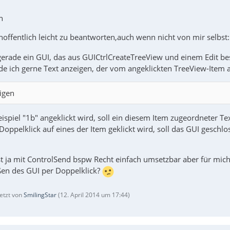
n
hoffentlich leicht zu beantworten,auch wenn nicht von mir selbst
 gerade ein GUI, das aus GUICtrlCreateTreeView und einem Edit be
de ich gerne Text anzeigen, der vom angeklickten TreeView-Item a
igen
spiel "1b" angeklickt wird, soll ein diesem Item zugeordneter Tex
oppelklick auf eines der Item geklickt wird, soll das GUI geschl
st ja mit ControlSend bspw Recht einfach umsetzbar aber für mich
en des GUI per Doppelklick?
letzt von
SmilingStar
(
12. April 2014 um 17:44
)