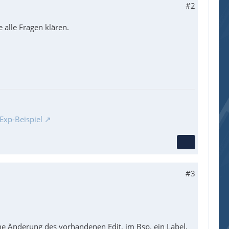
#2
e alle Fragen klären.
Exp-Beispiel
#3
ine Änderung des vorhandenen Edit, im Bsp. ein Label,