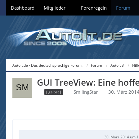
Dashboard
Mitglieder
Forenregeln
Forum
AutoIt.de - Das deutschsprachige Forum.
Forum
AutoIt 3
Hil
GUI TreeView: Eine hoffe
SmilingStar
30. März 201
[ gelöst ]
30. März 2014 um 1