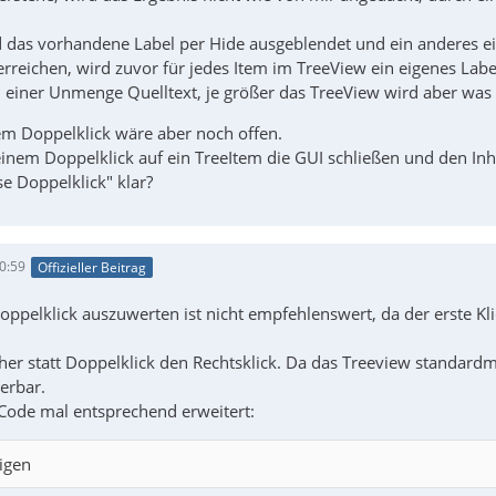
d das vorhandene Label per Hide ausgeblendet und ein anderes ei
reichen, wird zuvor für jedes Item im TreeView ein eigenes Label 
 einer Unmenge Quelltext, je größer das TreeView wird aber was s
em Doppelklick wäre aber noch offen.
einem Doppelklick auf ein TreeItem die GUI schließen und den In
e Doppelklick" klar?
0:59
Offizieller Beitrag
oppelklick auszuwerten ist nicht empfehlenswert, da der erste Kl
her statt Doppelklick den Rechtsklick. Da das Treeview standard
erbar.
Code mal entsprechend erweitert:
igen