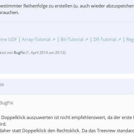
bestimmter Reihenfolge zu erstellen (u. auch wieder abzuspeicher
brauchen.
ine UDF
|
Array-Tutorial
|
Bit-Tutorial
|
Dll-Tutorial
|
Reg
letzt von
BugFix
(
1. April 2014 um 20:12
)
:39
 BugFix
d Doppelklick auszuwerten ist nicht empfehlenswert, da der erste 
rd.
daher statt Doppelklick den Rechtsklick. Da das Treeview standa