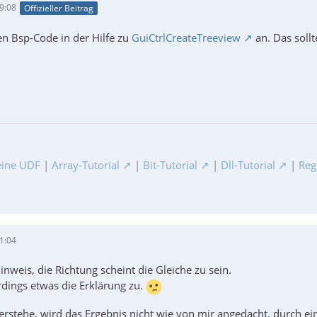
9:08
Offizieller Beitrag
en Bsp-Code in der Hilfe zu
GuiCtrlCreateTreeview
an. Das sollt
ine UDF
|
Array-Tutorial
|
Bit-Tutorial
|
Dll-Tutorial
|
Reg
1:04
nweis, die Richtung scheint die Gleiche zu sein.
erdings etwas die Erklärung zu.
verstehe, wird das Ergebnis nicht wie von mir angedacht, durch e