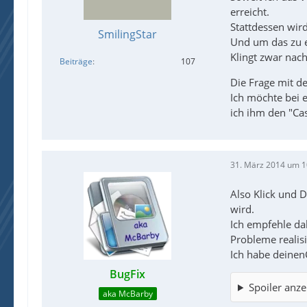
erreicht.
Stattdessen wir
SmilingStar
Und um das zu er
Klingt zwar nach
Beiträge
107
Die Frage mit d
Ich möchte bei 
ich ihm den "Cas
31. März 2014 um 1
Also Klick und D
wird.
Ich empfehle da
Probleme realisi
Ich habe deinen
BugFix
Spoiler anze
aka McBarby