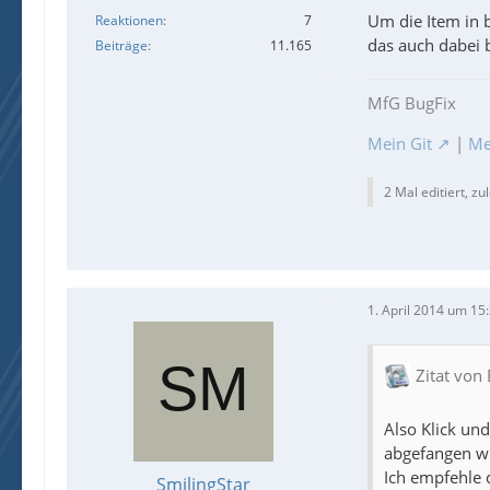
Um die Item in 
Reaktionen
7
das auch dabei 
Beiträge
11.165
MfG BugFix
Mein Git
|
Me
2 Mal editiert, zu
1. April 2014 um 15
Zitat von
Also Klick un
abgefangen wi
Ich empfehle 
SmilingStar