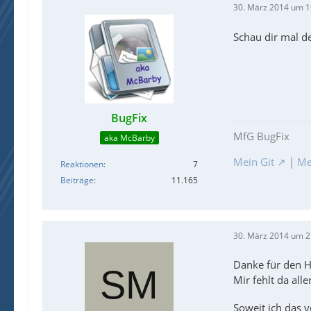
30. März 2014 um 1
Schau dir mal d
BugFix
MfG BugFix
aka McBarby
Mein Git
|
Me
Reaktionen
7
Beiträge
11.165
30. März 2014 um 2
Danke für den Hi
Mir fehlt da all
Soweit ich das 