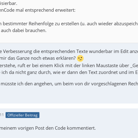
isierbar.
enCode mal entsprechend erweitert:
n bestimmter Reihenfolge zu erstellen (u. auch wieder abzuspeich
 auch dabei brauchen.
ne Verbesserung die entsprechenden Texte wunderbar im Edit anze
mir das Ganze noch etwas erklären?
erstehe, ruft er bei einem Klick mit der linken Maustaste über _Ge
e ich da nicht ganz durch, wie er dann den Text zuordnet und im Ed
 müsste ich den angehen, um beim von dir vorgeschlagenen Recht
:11
Offizieller Beitrag
 meinem vorigen Post den Code kommentiert.