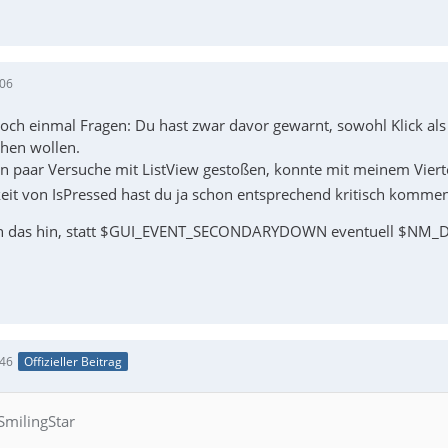
:06
och einmal Fragen: Du hast zwar davor gewarnt, sowohl Klick als
hen wollen.
ein paar Versuche mit ListView gestoßen, konnte mit meinem Vier
eit von IsPressed hast du ja schon entsprechend kritisch komment
h das hin, statt $GUI_EVENT_SECONDARYDOWN eventuell $NM_
:46
Offizieller Beitrag
 SmilingStar