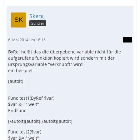
Skerg
Schüler
6. Mai 2014 um 16:16
ByRef heißt das die übergebene variable nicht für die
aufgerufene funktion kopiert wird sondern mit der
ursprungsvariable "verknüpft" wird
ein beispiel:
[autoit]
Func test1(ByRef $var)
$var &= " welt"
EndFunc
[/autoit][autoit][/autoit][autoit]
Func test2($var)
$var &= " welt"