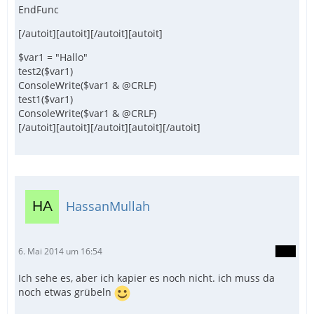
EndFunc
[/autoit][autoit][/autoit][autoit]
$var1 = "Hallo"
test2($var1)
ConsoleWrite($var1 & @CRLF)
test1($var1)
ConsoleWrite($var1 & @CRLF)
[/autoit][autoit][/autoit][autoit][/autoit]
HassanMullah
6. Mai 2014 um 16:54
Ich sehe es, aber ich kapier es noch nicht. ich muss da
noch etwas grübeln