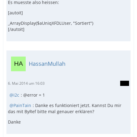
Es muesste also heissen:
[autoit]
_ArrayDisplay($aUniqXFDLUser, "Sortiert")
[/autoit]
HassanMullah
6. Mai 2014 um 16:03
i2c
: @error = 1
PainTain
: Danke es funktioniert jetzt. Kannst Du mir
das mit ByRef bitte mal genauer erklären?
Danke