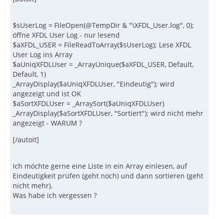
$sUserLog = FileOpen(@TempDir & "\XFDL_User.log", 0);
öffne XFDL User Log - nur lesend
$aXFDL_USER = FileReadToArray($sUserLog); Lese XFDL
User Log ins Array
$aUniqXFDLUser = _ArrayUnique($aXFDL_USER, Default,
Default, 1)
_ArrayDisplay($aUniqXFDLUser, "Eindeutig"); wird
angezeigt und ist OK
$aSortXFDLUser = _ArraySort($aUniqXFDLUser)
_ArrayDisplay($aSortXFDLUser, "Sortiert"); wird nicht mehr
angezeigt - WARUM ?
[/autoit]
Ich möchte gerne eine Liste in ein Array einlesen, auf
Eindeutigkeit prüfen (geht noch) und dann sortieren (geht
nicht mehr).
Was habe ich vergessen ?