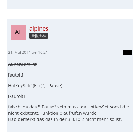
alpines
天照大神
21. Mai 2014 um 16:21
Außerdem ist
[autoit]
HotKeySet("{Esc}", _Pause)
[/autoit]
falsch, da das "_Pause" sein muss, da HotKeySet sonst die
nicht existente Funktion 0 aufrufen würde.
Hab bemerkt das das in der 3.3.10.2 nicht mehr so ist.