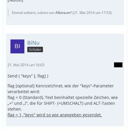
Einmal editiert, zuletzt von
Albtraum²
(
21. Mai 2014 um 17:53
)
BiNu
Schüler
21. Mai 2014 um 16:03
Send ( "keys" [, flag] )
flag [optional] Kennzeichnet, wie der "keys"-Parameter
verarbeitet wird:
flag = 0 (Standard), Text beinhaltet spezielle Zeichen, wie
„+“ und „!“, die für SHIFT- (=UMSCHALT) und ALT-Tasten
stehen.
flag = 1, "keys" wird so wie angegeben gesendet.