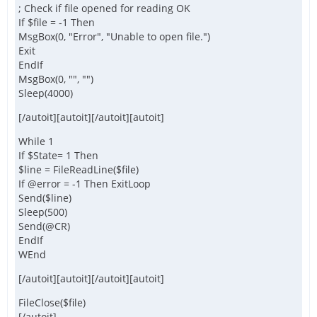
; Check if file opened for reading OK
If $file = -1 Then
MsgBox(0, "Error", "Unable to open file.")
Exit
EndIf
MsgBox(0, "", "")
Sleep(4000)
[/autoit][autoit][/autoit][autoit]
While 1
If $State= 1 Then
$line = FileReadLine($file)
If @error = -1 Then ExitLoop
Send($line)
Sleep(500)
Send(@CR)
EndIf
WEnd
[/autoit][autoit][/autoit][autoit]
FileClose($file)
[/autoit]