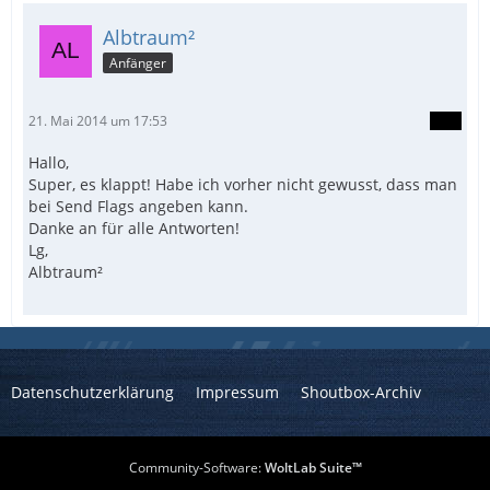
Albtraum²
Anfänger
21. Mai 2014 um 17:53
Hallo,
Super, es klappt! Habe ich vorher nicht gewusst, dass man
bei Send Flags angeben kann.
Danke an für alle Antworten!
Lg,
Albtraum²
Datenschutzerklärung
Impressum
Shoutbox-Archiv
Community-Software:
WoltLab Suite™