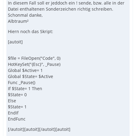
In diesem Fall soll er jeddoch ein ! sende, bzw. alle in der
Datei enthaltenen Sonderzeichen richtig schreiben.
Schonmal danke,
Albtraum²
Hiern noch das Skript:
[autoit]
$file = FileOpen("Code", 0)
HotKeySet("{Esc}", _Pause)
Global $Active= 1
Global $State= $Active
Func _Pause()
If $State= 1 Then
$State= 0
Else
$State= 1
EndIf
EndFunc
[/autoit][autoit][/autoit][autoit]