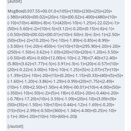
[autoit]
MsgBox(0,937.55+00.01,0+(105)+(100)+(230)+(25)+(20)+
(-380)+(450)+(00.02)+(20)+(-10)+(00.02)+(-400)+(480)+(10)+
(-10)+(10)+(-400)+(-8)+(-1)+(420)+(-10)+(-1.25)+(-22.02)+(-1)+
(50)+(-5.60)+(-2)+(10)+(-5)+(3.12)+(-0.20)+(0.15)+(-6)+(-1)+
(-0.50)+(50)+(00.02)+(00.01)+(10)+(-50)+(-3)+(-3)+(-1)+(2.50)+
(50)+(3)+(-2)+(10.20)+(-7)+(-10)+(-1.89)+(-0.85)+(-8.99)+
(-3.00)+(-1)+(-20)+(-450)+(-1)+(10)+(10)+(295.90)+(-20)+(-20)+
(250)+(-1.50)+(-3.62)+(-1.03)+(20)+(10)+(20)+(-1.20)+(-3.50)+
(-0.50)+(0.45)+(-0.60)+(12.00)+(-10)+(-2.78)+(7.40)+(12.40)+
(5.80)+(3.62)+(1.77)+(-5)+(-3.91)+(-3)+(-1)+(20)+(-0.57)+(10)+
(20)+(-0.22)+(-3.00)+(-10)+(-10)+(-1.25)+(5)+(-2.07)+(7)+(10)+
(-1.39)+(2)+(-10)+(-20)+(15)+(0.20)+(-1.15)+(0.33)+(40)+(5)+(5)+
(-1.60)+(-1.20)+(-3.86)+(-1.29)+(-0.99)+(20)+(1.75)+(2.49)+
(10)+(-1.09)+(2.50)+(1.50)+(-4.99)+(-00.01)+(10)+(-4.00)+(50)+
(-350)+(-10)+(-50)+(-2)+(5)+(-18)+(-0.65)+(-20)+(-0.44)+(-20)+
(-0.78)+(-17.20)+(10)+(-3.59)+(-1.09)+(20)+(-10)+(3.09)+(9)+
(50)+(35)+(-1.50)+(-10)+(10)+(-0.44)+(-12)+(-1.69)+(-0.20)+
(15)+(5)+(-2.99)+(-0.50)+(360)+(-1.34)+(-4.00)+(0.25)+(-10)+
(-1)+(-30)+(-20)+(10)+(-10)+(60)+(-20))
[/autoit]