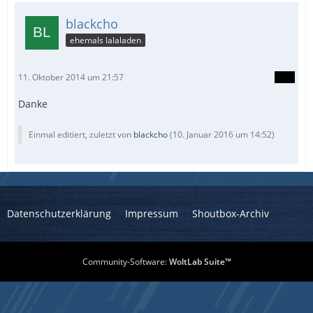
blackcho
ehemals lalaladen
11. Oktober 2014 um 21:57
Danke
Einmal editiert, zuletzt von
blackcho
(
10. Januar 2016 um 14:52
)
Datenschutzerklärung
Impressum
Shoutbox-Archiv
Community-Software:
WoltLab Suite™