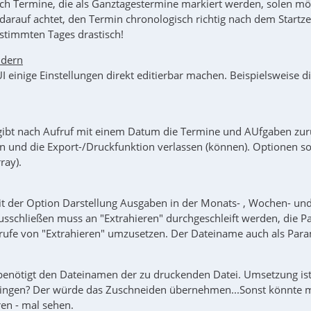
uch Termine, die als Ganztagestermine markiert werden, solen mög
arauf achtet, den Termin chronologisch richtig nach dem Startze
stimmten Tages drastisch!
ndern
UI einige Einstellungen direkt editierbar machen. Beispielsweise 
gibt nach Aufruf mit einem Datum die Termine und AUfgaben zurüc
n und die Export-/Druckfunktion verlassen (können). Optionen sol
ray).
it der Option Darstellung Ausgaben in der Monats- , Wochen- un
ausschließen muss an "Extrahieren" durchgeschleift werden, die
rufe von "Extrahieren" umzusetzen. Der Dateiname auch als Para
benötigt den Dateinamen der zu druckenden Datei. Umsetzung i
ingen? Der würde das Zuschneiden übernehmen...Sonst könnte m
ren - mal sehen.