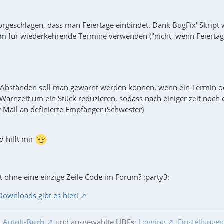
orgeschlagen, dass man Feiertage einbindet. Dank BugFix' Skrip
um für wiederkehrende Termine verwenden ("nicht, wenn Feiertag";
Abständen soll man gewarnt werden können, wenn ein Termin ode
 Warnzeit um ein Stück reduzieren, sodass nach einiger zeit noch
 Mail an definierte Empfänger (Schwester)
d hilft mir
st ohne eine einzige Zeile Code im Forum? :party3:
Downloads gibt es hier!
t
AutoIt-
Buch
und ausgewählte
UDFs
:
Logging
,
Einstellungen