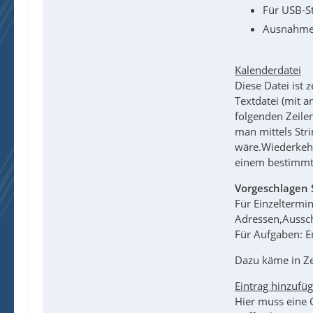
Für USB-St
Ausnahmen 
Kalenderdatei
Diese Datei ist 
Textdatei (mit a
folgenden Zeile
man mittels Stri
wäre.Wiederkehr
einem bestimmte
Vorgeschlagen 
Für Einzeltermi
Adressen,Aussch
Für Aufgaben: E
Dazu käme in Zei
Eintrag hinzufü
Hier muss eine 