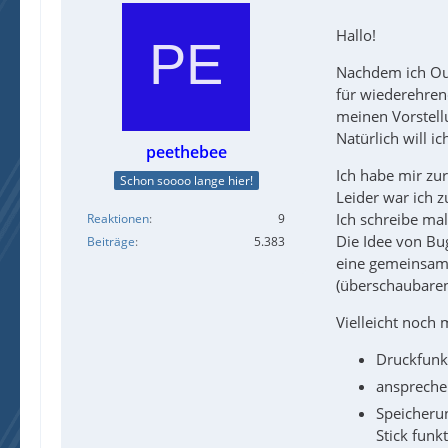
Hallo!
Nachdem ich Out
für wiederehren
meinen Vorstellu
Natürlich will i
peethebee
Ich habe mir zu
Schon soooo lange hier!
Leider war ich z
Ich schreibe ma
Reaktionen
9
Die Idee von Bug
Beiträge
5.383
eine gemeinsame
(überschaubare
Vielleicht noch 
Druckfunk
ansprechen
Speicherun
Stick funkt