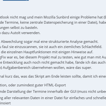
look nicht mag und mein Mozilla Sunbird einige Probleme hat (B
de Termine, keine zentrale Datenspeicherung in einer Datei), ha
ngen selbst zu basteln.
ch dazu AutoIt verwenden.
r Abwechslung sogar mal eine strukturierte Analyse gemacht.
u faul sie einzuscannen, sie ist auch ein ziemliches Schlachtfeld.
l die einzelnen Hauptfunktionen mit einigen Hinweise auf.
Fix war es, bei diesem Projekt mal zu testen, wie gut man mit Au
 Entwicklung auch noch nicht gemacht habe, fände ich das auch in
n) Aufgabenbereich übernehmen wollen, wäre das super.
mal kurz das, was das Skript am Ende leisten sollte, damit ich ei
tion, oder zumindest guter HTML-Export
de Darstellung der Termine innerhalb der GUI (muss nicht unbedi
g aller relevanten Daten in einer Datei für einfaches und schne
inoiert