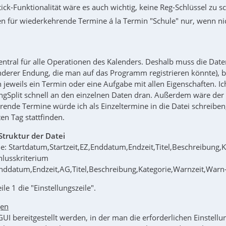
ick-Funktionalität wäre es auch wichtig, keine Reg-Schlüssel zu s
für wiederkehrende Termine á la Termin "Schule" nur, wenn nich
zentral für alle Operationen des Kalenders. Deshalb muss die Date
nderer Endung, die man auf das Programm registrieren könnte), bei
n jeweils ein Termin oder eine Aufgabe mit allen Eigenschaften.
ngSplit schnell an den einzelnen Daten dran. Außerdem wäre der E
ende Termine würde ich als Einzeltermine in die Datei schreiben,
n Tag stattfinden.
Struktur der Datei
ne: Startdatum,Startzeit,EZ,Enddatum,Endzeit,Titel,Beschreibung,
lusskriterium
nddatum,Endzeit,AG,Titel,Beschreibung,Kategorie,Warnzeit,Warn
le 1 die "Einstellungszeile".
gen
GUI bereitgestellt werden, in der man die erforderlichen Einstel