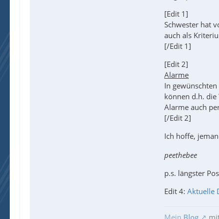
[Edit 1]
Schwester hat v
auch als Kriteri
[/Edit 1]
[Edit 2]
Alarme
In gewünschten 
können d.h. die
Alarme auch per
[/Edit 2]
Ich hoffe, jeman
peethebee
p.s. längster Po
Edit 4:
Aktuelle 
Mein
Blog
mi