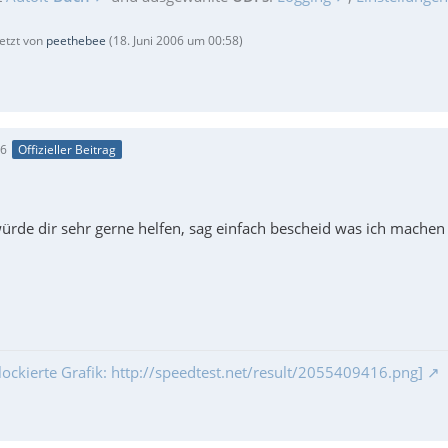
letzt von
peethebee
(
18. Juni 2006 um 00:58
)
56
Offizieller Beitrag
würde dir sehr gerne helfen, sag einfach bescheid was ich machen 
lockierte Grafik: http://speedtest.net/result/2055409416.png]