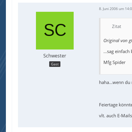
8. Juni 2006 um 14:
Zitat
Original von g
...sag einfach
Schwester
Mfg Spider
Gast
haha...wenn du m
Feiertage könnt
vlt. auch E-Mail