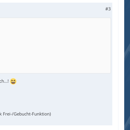
#3
h...!
ok Frei-/Gebucht-Funktion)