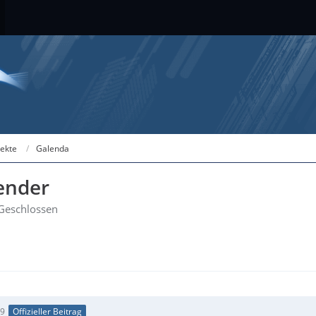
jekte
Galenda
ender
Geschlossen
49
Offizieller Beitrag