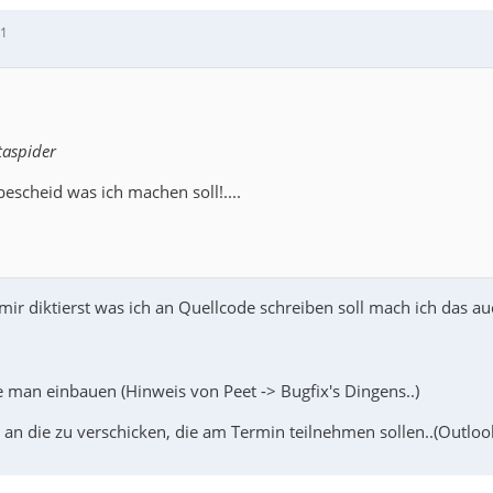
01
taspider
 bescheid was ich machen soll!....
ir diktierst was ich an Quellcode schreiben soll mach ich das auc
e man einbauen (Hinweis von Peet -> Bugfix's Dingens..)
s an die zu verschicken, die am Termin teilnehmen sollen..(Outlo