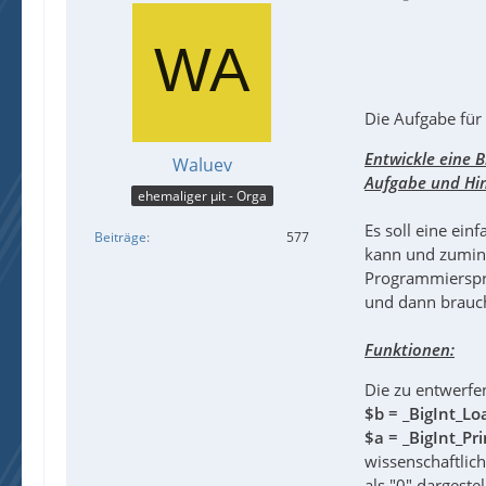
Die Aufgabe für
Entwickle eine B
Waluev
Aufgabe und Hi
ehemaliger µit - Orga
Es soll eine ein
Beiträge
577
kann und zuminde
Programmierspra
und dann brauc
Funktionen:
Die zu entwerfen
$b = _BigInt_Lo
$a = _BigInt_Pri
wissenschaftlich
als "0" dargestel