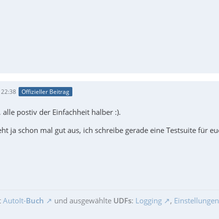
 22:38
Offizieller Beitrag
alle postiv der Einfachheit halber :).
eht ja schon mal gut aus, ich schreibe gerade eine Testsuite für eu
t
AutoIt-
Buch
und ausgewählte
UDFs
:
Logging
,
Einstellungen