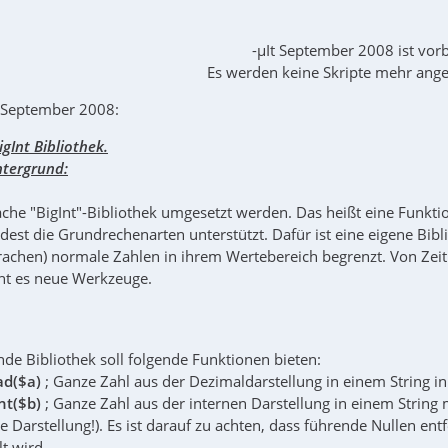
-µIt September 2008 ist vorb
Es werden keine Skripte mehr a
 September 2008:
igInt Bibliothek.
ntergrund
:
fache "BigInt"-Bibliothek umgesetzt werden. Das heißt eine Funkt
st die Grundrechenarten unterstützt. Dafür ist eine eigene Bibliot
chen) normale Zahlen in ihrem Wertebereich begrenzt. Von Zeit 
ht es neue Werkzeuge.
de Bibliothek soll folgende Funktionen bieten:
ad($a)
; Ganze Zahl aus der Dezimaldarstellung in einem String in
nt($b)
; Ganze Zahl aus der internen Darstellung in einem String
e Darstellung!). Es ist darauf zu achten, dass führende Nullen en
lt wird.