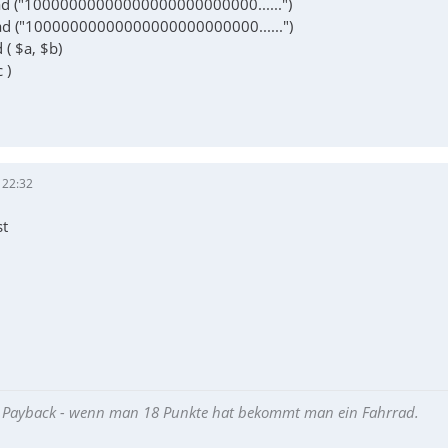
oad ("10000000000000000000000000......")
oad ("10000000000000000000000000......")
 ( $a, $b)
 )
 22:32
st
ie Payback - wenn man 18 Punkte hat bekommt man ein Fahrrad.