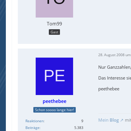
Tom99
Gast
28. August 2008 um
Nur Ganzzahlen, 
Das Interesse si
peethebee
peethebee
Schon soooo lange hier!
Mein
Blog
mi
Reaktionen
9
Beiträge
5.383