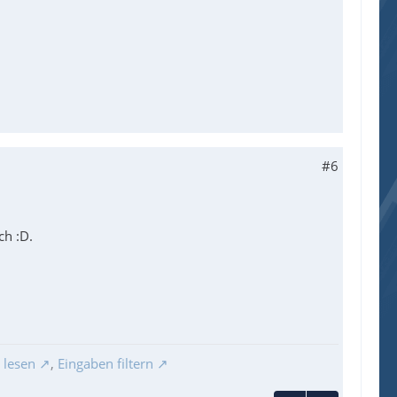
#6
ch :D.
 lesen
,
Eingaben filtern