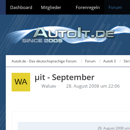
Dashboard
Mitglieder
Forenregeln
Forum
AutoIt.de - Das deutschsprachige Forum.
Forum
AutoIt 3
Skr
µit - September
Waluev
28. August 2008 um 22:06
28. August 2008 um