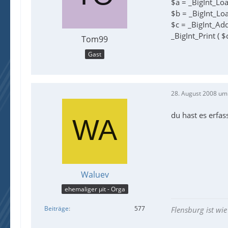
$a = _BigInt_L
$b = _BigInt_L
$c = _BigInt_Add
_BigInt_Print ( $c
Tom99
Gast
28. August 2008 um
du hast es erfas
Waluev
ehemaliger µit - Orga
Beiträge
577
Flensburg ist w