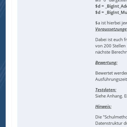
$d = _BigInt_Ad
$d = _BigInt_Mu
$a ist hierbei j
Voraussetzunge
Dabei ist euch 
von 200 Stellen 
nächste Berechn
Bewertung:
Bewertet werden
Ausführungszeit
Testdaten:
Siehe Anhang. E
Hinweis:
Die "Schulmetho
Datenstruktur d