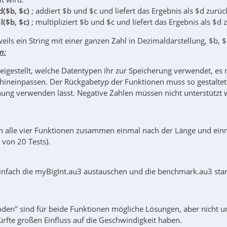
d($b, $c)
; addiert $b und $c und liefert das Ergebnis als $d zurüc
l($b, $c)
; multipliziert $b und $c und liefert das Ergebnis als $d 
eweils ein String mit einer ganzen Zahl in Dezimaldarstellung, $b, 
n:
freigestellt, welche Datentypen ihr zur Speicherung verwendet, e
hineinpassen. Der Rückgabetyp der Funktionen muss so gestaltet s
ung verwenden lässt. Negative Zahlen müssen nicht unterstützt 
 alle vier Funktionen zusammen einmal nach der Länge und einm
 von 20 Tests).
infach die myBigInt.au3 austauschen und die benchmark.au3 start
den" sind für beide Funktionen mögliche Lösungen, aber nicht un
ürfte großen Einfluss auf die Geschwindigkeit haben.