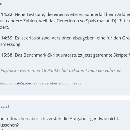
e
 14:32:
Neue Testsuite, die einen weiteren Sonderfall beim Addier
auch andere Zahlen, weil das Generieren so Spaß macht :D). Bitte
dert.
 14:59:
Es ist erlaubt zwei Versionen abzugeben, eine für den Gr
tsmessung.
 15:58:
Das Benchmark-Skript unterstützt jetzt getrennte Skripte 
ie Payback - wenn man 18 Punkte hat bekommt man ein Fahrrad.
uletzt von
GtaSpider
(
27. September 2008 um 22:30
)
 22:21
rne mitmachen aber ich versteh die Aufgabe irgendwie nicht.
 aussehen?