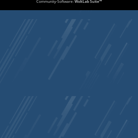
Community-Software:
WoltLab Suite™