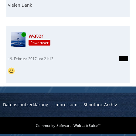
Vielen Dank
Online
water
Poweruser
19. Februar 2017 um 21:13
Datenschutzerklärung
Impressum
Shoutbox-Archiv
Community-Software:
WoltLab Suite™