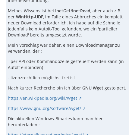
Internetverbindung.
Meines Wissens ist bei
InetGet
/
InetRead
, aber auch z.B.
der
WinHttp-UDF
, im Falle eines Abbruches ein komplett
neuer Download erforderlich. Ich habe auf die Schnelle
jedenfalls kein AutoIt-Tool gefunden, wo ein 'partieller
Download' bereits umgesetzt wurde.
Mein Vorschlag war daher, einen Downloadmanager zu
verwenden, der :
- per API oder Kommandozeile gesteuert werden kann (in
AutoIt einbinden)
- lizenzrechtlich möglichst frei ist
Nach kurzer Recherche bin ich über
GNU Wget
gestolpert.
https://en.wikipedia.org/wiki/Wget
https://www.gnu.org/software/wget/
Die aktuellen Windows-Binaries kann man hier
herunterladen :
https://eternallybored.org/misc/wget/